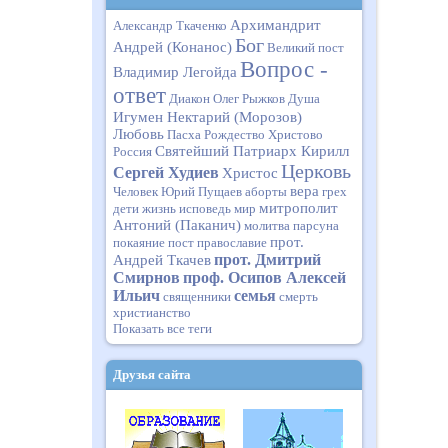
Архимандрит
Александр Ткаченко
Бог
Андрей (Конанос)
Великий пост
Вопрос -
Владимир Легойда
ответ
Диакон Олег Рыжков
Душа
Игумен Нектарий (Морозов)
Любовь
Пасха
Рождество Христово
Святейший Патриарх Кирилл
Россия
Церковь
Сергей Худиев
Христос
вера
Человек
Юрий Пущаев
аборты
грех
митрополит
дети
жизнь
исповедь
мир
Антоний (Паканич)
молитва
парсуна
прот.
покаяние
пост
православие
прот. Дмитрий
Андрей Ткачев
Смирнов
проф. Осипов Алексей
Ильич
семья
священники
смерть
христианство
Показать все теги
Друзья сайта