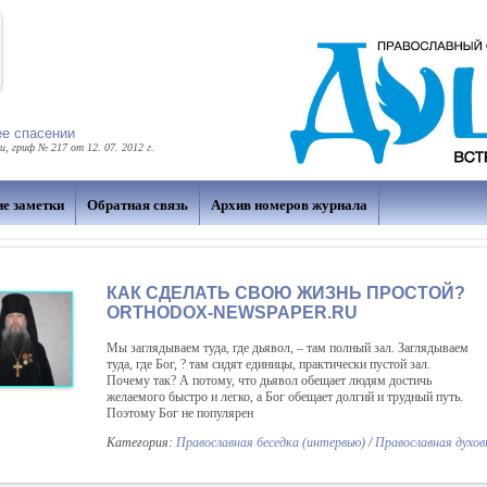
ее спасении
 гриф № 217 от 12. 07. 2012 г.
ие заметки
Обратная связь
Архив номеров журнала
КАК СДЕЛАТЬ СВОЮ ЖИЗНЬ ПРОСТОЙ?
ORTHODOX-NEWSPAPER.RU
Мы заглядываем туда, где дьявол, – там полный зал. Заглядываем
туда, где Бог, ? там сидят единицы, практически пустой зал.
Почему так? А потому, что дьявол обещает людям достичь
желаемого быстро и легко, а Бог обещает долгий и трудный путь.
Поэтому Бог не популярен
Категория:
Православная беседка (интервью)
/
Православная духо