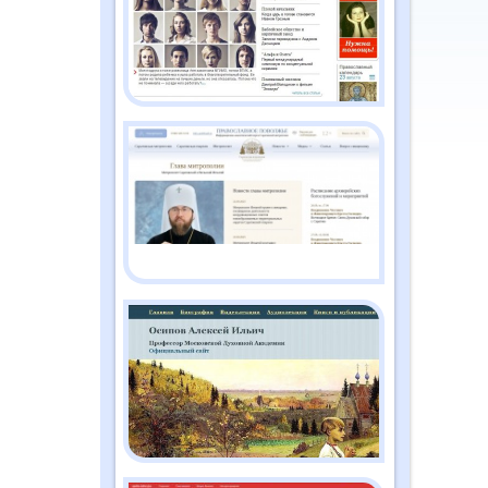
2026
Православный дайджест
"Душа" №2 (186)
февраль 2026
Православный дайджест
"Душа" №1 (185) январь
2026
Православный дайджест
"Душа" №12 (184)
декабрь 2025
Православный дайджест
"Душа" №11 (183) ноябрь
2025