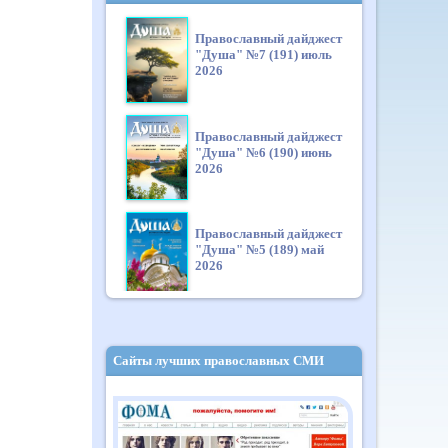
Православный дайджест
"Душа" №7 (191) июль
2026
Православный дайджест
"Душа" №6 (190) июнь
2026
Православный дайджест
"Душа" №5 (189) май
2026
Православный дайджест
"Душа" №4 (188) апрель
Сайты лучших православных СМИ
2026
Православный дайджест
"Душа" №3 (187) март