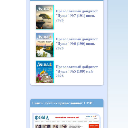
Православный дайджест
"Душа" №7 (191) июль
2026
Православный дайджест
"Душа" №6 (190) июнь
2026
Православный дайджест
"Душа" №5 (189) май
2026
Православный дайджест
"Душа" №4 (188) апрель
Сайты лучших православных СМИ
2026
Православный дайджест
"Душа" №3 (187) март