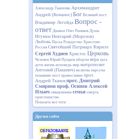
Архимандрит
Александр Ткаченко
Бог
Андрей (Конанос)
Великий пост
Вопрос -
Владимир Легойда
ответ
Диакон Олег Рыжков
Душа
Игумен Нектарий (Морозов)
Любовь
Пасха
Рождество Христово
Святейший Патриарх Кирилл
Россия
Церковь
Сергей Худиев
Христос
вера
Человек
Юрий Пущаев
аборты
грех
митрополит
дети
жизнь
исповедь
мир
Антоний (Паканич)
молитва
парсуна
прот.
покаяние
пост
православие
прот. Дмитрий
Андрей Ткачев
Смирнов
проф. Осипов Алексей
Ильич
семья
священники
смерть
христианство
Показать все теги
Друзья сайта