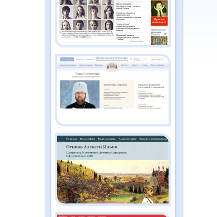
2026
Православный дайджест
"Душа" №2 (186)
февраль 2026
Православный дайджест
"Душа" №1 (185) январь
2026
Православный дайджест
"Душа" №12 (184)
декабрь 2025
Православный дайджест
"Душа" №11 (183) ноябрь
2025