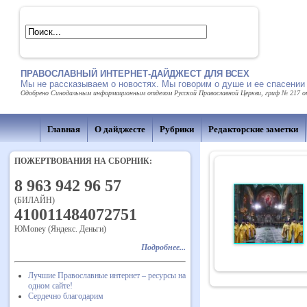
ПРАВОСЛАВНЫЙ ИНТЕРНЕТ-ДАЙДЖЕСТ ДЛЯ ВСЕХ
Мы не рассказываем о новостях. Мы говорим о душе и ее спасении
Одобрено Синодальным информационным отделом Русской Православной Церкви, гриф № 217 от 
Главная
О дайджесте
Рубрики
Редакторские заметки
ПОЖЕРТВОВАНИЯ НА СБОРНИК:
8 963 942 96 57
(БИЛАЙН)
410011484072751
ЮMoney (Яндекс. Деньги)
Подробнее...
Лучшие Православные интернет – ресурсы на
одном сайте!
Сердечно благодарим