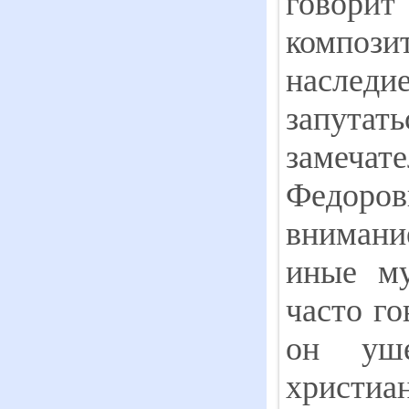
говори
компози
наследи
запут
замеча
Федоро
внимани
иные му
часто го
он уше
христиа