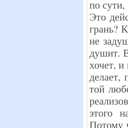
по сути,
Это дейс
грань? К
не заду
душит. В
хочет, и
делает,
той люб
реализо
этого н
Потому 