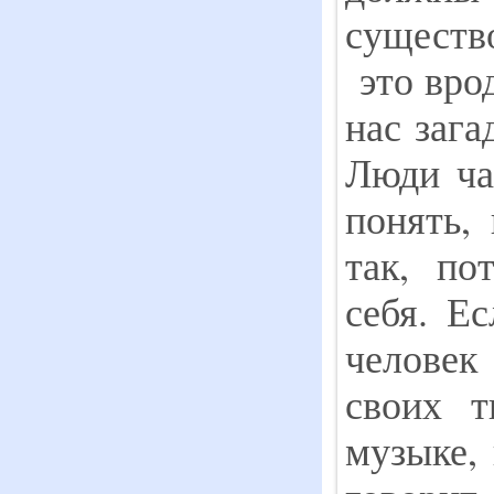
существ
это врод
нас зага
Люди ча
понять,
так, по
себя. Ес
человек
своих т
музыке, 