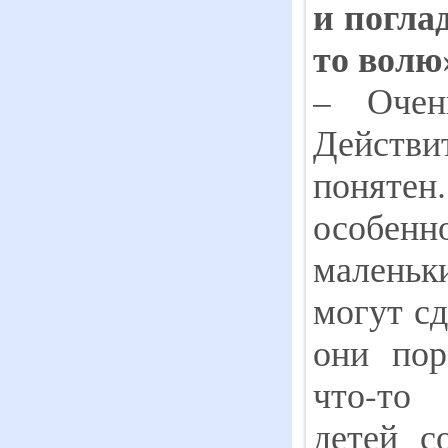
и погла
то волю
– Очен
Действит
поняте
особе
маленьки
могут сд
они пор
что-то
детей с