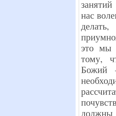
занятий
нас воле
делать
приумнож
это мы 
тому, 
Божий 
необход
расс
почувс
должн