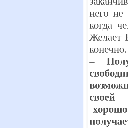
заканчив
него не 
когда ч
Желает Б
конечно.
– Полу
свобо
возмож
своей
хорошо
получае