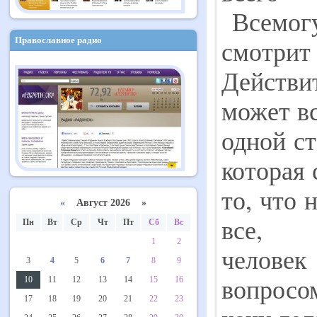
Всемогу
смотрит
Православное радио
Действи
может вс
одной ст
которая 
то, что 
«
Август 2026 »
все,
Пн
Вт
Ср
Чт
Пт
Сб
Вс
1
2
человек
3
4
5
6
7
8
9
вопросом
10
11
12
13
14
15
16
17
18
19
20
21
22
23