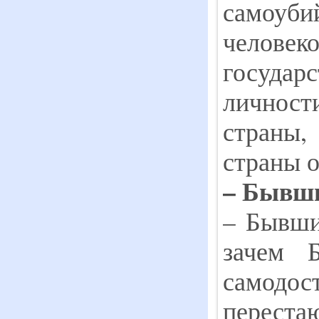
самоубий
челове
государ
личност
страны,
страны 
– Бывши
– Бывши
зачем 
самодо
перест