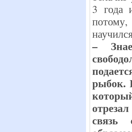
3 года 
потому,
научился
– Зна
своб
подает
рыб
ок.
которы
отрезал
связь