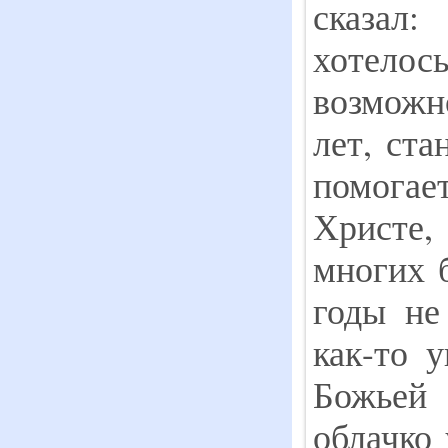
сказал
хотелось
возмо
лет, ста
помогае
Христе,
многих 
годы не
как-то 
Божьей 
облачко 