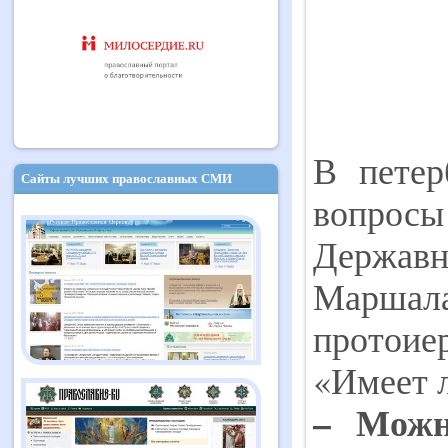
В петер
Сайты лучших православных СМИ
вопросы
Державн
Маршал
протоие
«Имеет л
–
М
ож