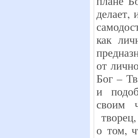
плане Б
делает, 
самодос
как лич
предназ
от лично
Бог – Тв
и подо
своим 
творец,
о том, 