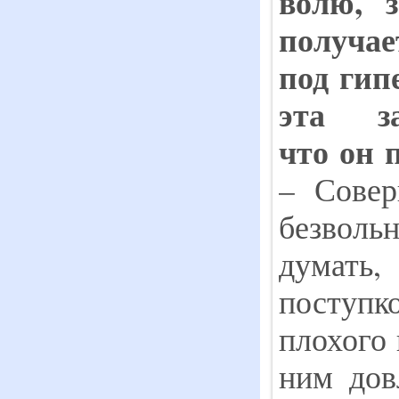
волю,
получ
под
гип
эта за
что
он
– Совер
безволь
думать,
поступ
плохого 
ним дов