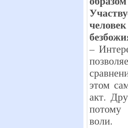
образом
У
частв
человек
безбожи
– Интере
позволя
сравнени
этом са
акт. Дру
потому
воли.