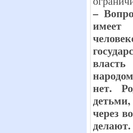
ограничи
–
Вопро
имее
челове
государ
власть
народом
не
т
. Р
детьми,
через в
делают.