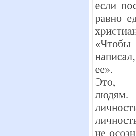
если по
равно е
христиа
«Чтобы 
написал
ее».
Это, 
людям.
личност
личност
не осозн