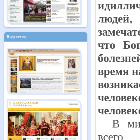
идилли
людей
,
замеча
Видеотека
что
Б
о
болезне
время н
возника
человек
человек
– В мир
всего