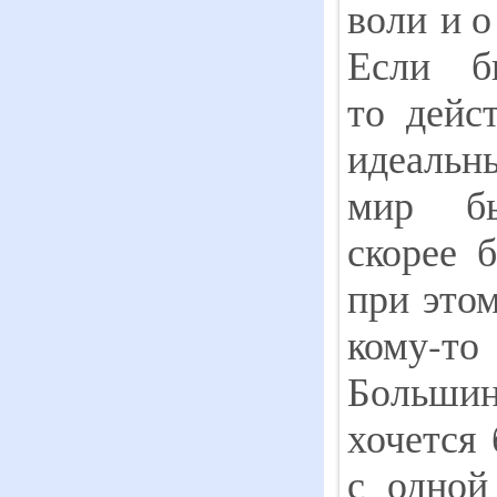
воли и о
Если б
то дейс
идеальны
мир б
скорее 
при это
кому
Больши
хочется 
с одной