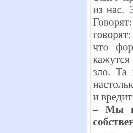
из нас. 
Говорят
говоря
что фор
кажутся
зло. Та
настольк
и вреди
– Мы в
собст