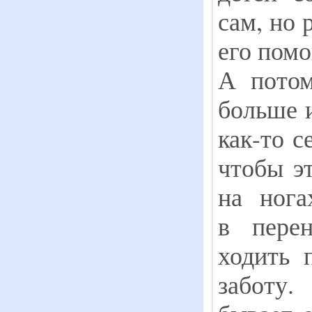
сам, но 
его пом
А потом
больше 
как-то с
чтобы эт
на ног
в пере
ходить 
забо