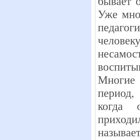
бывает 
Уже мно
педаг
челов
несамо
воспитыв
Многие
период,
когда 
приходи
называе