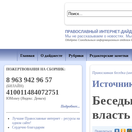
ПРАВОСЛАВНЫЙ ИНТЕРНЕТ-ДАЙД
Мы не рассказываем о новостях. Мы
Одобрено Синодальным информационным отделом Рус
Главная
О дайджесте
Рубрики
Редакторские заметки
ПОЖЕРТВОВАНИЯ НА СБОРНИК:
Православная беседка (ин
8 963 942 96 57
Источни
(БИЛАЙН)
410011484072751
Беседы
ЮMoney (Яндекс. Деньги)
Подробнее...
власть
Лучшие Православные интернет – ресурсы на
одном сайте!
Сердечно благодарим
Поделиться