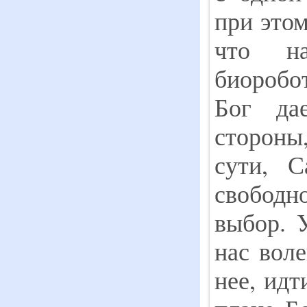
при этом
что на
биоробо
Бог да
стороны
сути, 
свободно
выбор. 
нас вол
нее, идт