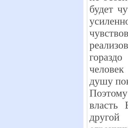
будет чу
усиленн
чувствов
реализ
гораздо
человек
душу пон
Поэтом
власть 
другой