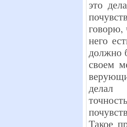
это дел
почувств
говорю, 
него ест
должно б
своем м
верующ
делал
точност
почувств
Такое п