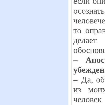
если он
осозна
человече
то оправ
делает
обосновы
– Апос
убежде
– Да, о
из мои
человек