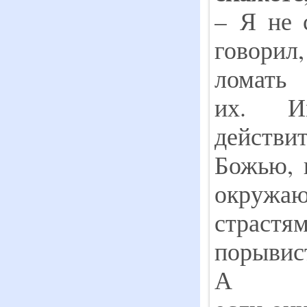
– Я не 
говорил
ломать
их. И
дейст
Божью, и
окружаю
страст
порывист
А