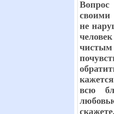
Вопрос
своими 
не нару
челове
чистым
почувст
обратит
кажется
всю
б
любовь
скажете