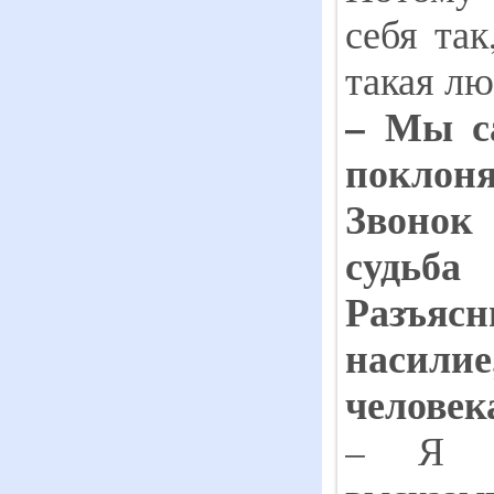
себя так
такая лю
– Мы с
поклоня
Звонок
судьб
Разъясн
насили
человек
– Я б