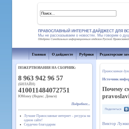
ПРАВОСЛАВНЫЙ ИНТЕРНЕТ-ДАЙДЖЕСТ ДЛЯ В
Мы не рассказываем о новостях. Мы говорим о душ
Одобрено Синодальным информационным отделом Русской Православной Ц
Главная
О дайджесте
Рубрики
Редакторские за
ПОЖЕРТВОВАНИЯ НА СБОРНИК:
Православная дух
8 963 942 96 57
Источник инфо
(БИЛАЙН)
Почему с
410011484072751
pravoslav
ЮMoney (Яндекс. Деньги)
Подробнее...
Поделиться
Лучшие Православные интернет – ресурсы на
одном сайте!
Виктор Лужк
Сердечно благодарим