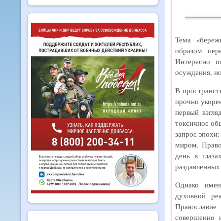
Тема «береж
образом пер
Интересно п
осуждения, н
В пространст
прочно укорен
первый взгля
токсичное об
запрос эпохи:
миром. Право
день в глаз
раздавленных
Однако имен
духовной реа
Православи
совершенно 