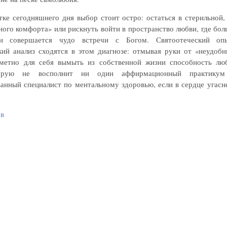
тке сегодняшнего дня выбор стоит остро: остаться в стерильной,
ого комфорта» или рискнуть войти в пространство любви, где бол
и совершается чудо встречи с Богом. Святоотеческий оп
кий анализ сходятся в этом диагнозе: отмывая руки от «неудоб
метно для себя вымыть из собственной жизни способность лю
торую не восполнит ни один аффирмационный практик
анный специалист по ментальному здоровью, если в сердце угасне
ов