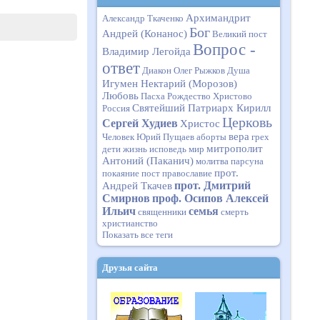
ашего
Архимандрит
Александр Ткаченко
Бог
Андрей (Конанос)
Великий пост
Вопрос -
Владимир Легойда
ответ
Диакон Олег Рыжков
Душа
Игумен Нектарий (Морозов)
Любовь
Пасха
Рождество Христово
Святейший Патриарх Кирилл
Россия
Церковь
Сергей Худиев
Христос
вера
Человек
Юрий Пущаев
аборты
грех
митрополит
дети
жизнь
исповедь
мир
Антоний (Паканич)
молитва
парсуна
прот.
покаяние
пост
православие
прот. Дмитрий
Андрей Ткачев
Смирнов
проф. Осипов Алексей
Ильич
семья
священники
смерть
христианство
Показать все теги
Друзья сайта