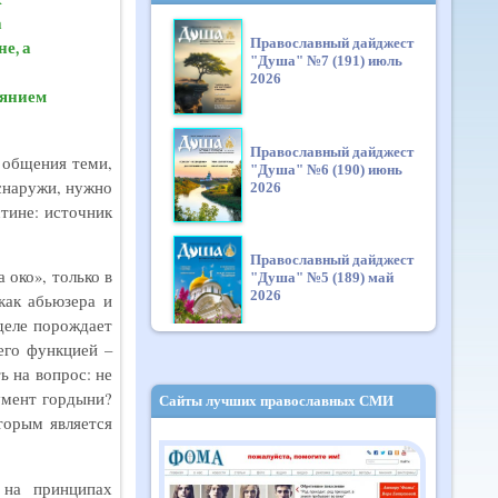
а
Православный дайджест
е, а
"Душа" №7 (191) июль
2026
янием
Православный дайджест
г общения теми,
"Душа" №6 (190) июнь
 снаружи, нужно
2026
стине: источник
Православный дайджест
 око», только в
"Душа" №5 (189) май
2026
как абьюзера и
деле порождает
его функцией –
Православный дайджест
ь на вопрос: не
"Душа" №4 (188) апрель
умент гордыни?
Сайты лучших православных СМИ
2026
торым является
Православный дайджест
 на принципах
"Душа" №3 (187) март