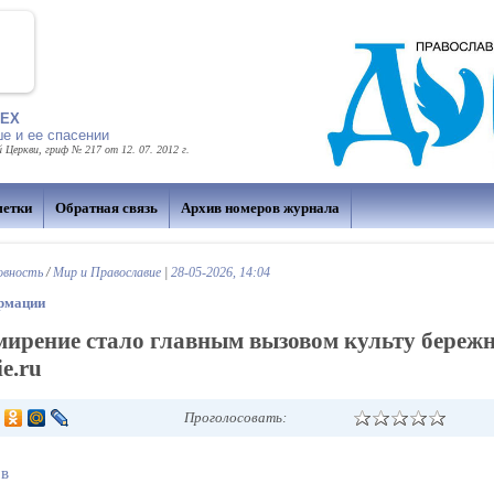
СЕХ
е и ее спасении
еркви, гриф № 217 от 12. 07. 2012 г.
метки
Обратная связь
Архив номеров журнала
овность
/
Мир и Православие
|
28-05-2026, 14:04
рмации
мирение стало главным вызовом культу бережн
ie.ru
Проголосовать:
ов