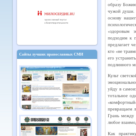
образу Божию
чужой души. 
основу наше
психологиче
«здоровым э
подходим к г
предлагает че
кто «не травм
Сайты лучших православных СМИ
его устранит
подлинного ми
Культ светско
эмоционально
уйду в самои
тотальное од
«комфортный» 
превращаем л
Грань между 
любое взаимо
Как практик