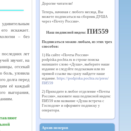
Дорогие читатели!
Теперь, начиная с любого месяца, Вы
можете подписаться на сборник ДУША
через «Почту России».
 удивительным
его искажает.
ПИ559
Наш подписной индекс
хологии – без
Подписаться можно любым, из этих трех
способов:
 последних лет
1) На сайте «Почты России»
учей звучит, на
podpiska.pochta.ru в строке поиска
напишите слово «Душа», выберите наше
аницы, отсекай
издание и следуйте подсказкам или по
ю боль, уловила
прямой ссылке вы сразу найдете наше
издание.
https://podpiska.pochta.ru/press/
ого долга перед
ПИ559
идим её каждый
2) Приходите в любое отделение «Почты
го выгорания,
России», назовите наш подписной индекс
аниям.
ПИ559 или название «Душа встреча с
Господом» и оформите подписку у
оператора.
ставляют
льной
Архив номеров
к