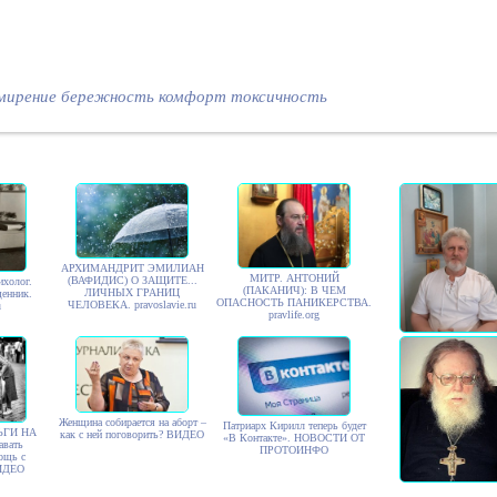
мирение
бережность
комфорт
токсичность
АРХИМАНДРИТ ЭМИЛИАН
МИТР. АНТОНИЙ
(ВАФИДИС) О ЗАЩИТЕ...
ихолог.
(ПАКАНИЧ): В ЧЕМ
ЛИЧНЫХ ГРАНИЦ
щенник.
ОПАСНОСТЬ ПАНИКЕРСТВА.
ЧЕЛОВЕКА. pravoslavie.ru
u
pravlife.org
Информационный по
"Русская линия" пот
доверие сборника "Д
Редакция убрала его ба
страниц сайта.
Женщина собирается на аборт –
Патриарх Кирилл теперь будет
НЬГИ НА
как с ней поговорить? ВИДЕО
«В Контакте». НОВОСТИ ОТ
авать
ПРОТОИНФО
ощь с
ВИДЕО
Архимандрит Рафаил (К