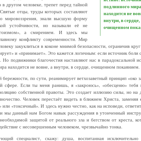
 в другом человеке, трепет перед тайной
подлинного мир
Святые отцы, труды которых составляют
находится не вовн
го мировоззрения, знали высшую форму
внутри, в сердце,
ской устойчивости, но называли её не
очищенном пока
гоизмом», а смирением. И здесь мы
лавному конфликту современности. Мир
ловеку закуклиться в коконе мнимой безопасности, ограничив кру
ирует» и «принимает». Это кажется логичным: если источник боли
ь. Но подвижники благочестия наставляют нас в парадоксальной и
ра находится не вовне, а внутри, в сердце, очищенном покаянием.
й бережности, по сути, реанимирует ветхозаветный принцип «око за
й сфере. Если ты меня ранишь, я «закроюсь», «обесценю» тебя 
золяцию собственной правоты. Это создает иллюзию силы, но на 
иночество. Человек перестаёт видеть в ближнем Христа, заменяя 
или «токсичный». И здесь нужно честно, как на исповеди, ответит
и мы данный нам Богом навык рассуждения в утонченный инстр
необходимой защитой от реального зла и бегством от креста, ко
действие с несовершенным человеком, чрезвычайно тонка.
ующий специалист, скажу: душа, воспитанная исключительно