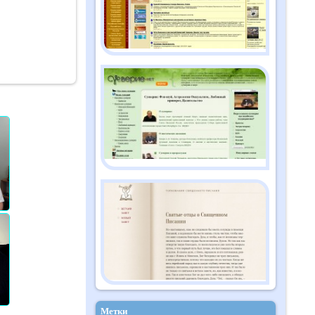
ртал
ерял
УША".
ннер со
Метки
арелин)