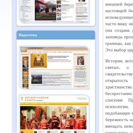
внешней бере
настоящей бе
исповедующий
часто вижу не
она создана 
Видеотека
заповедь про
границы, как
Это выбор цар
Истории, кот
святых, о
свидетельств
открытость
христианств
беспрестанно 
спасение П
психологии,
подобающее м
бережность н
вмещать немо
камне веры, а