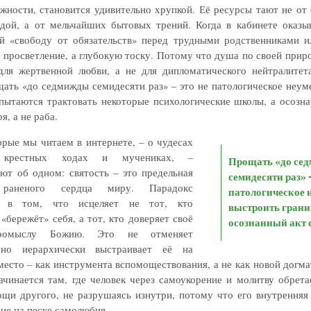
жности, становится удивительно хрупкой. Её ресурсы тают не от 
дой, а от мельчайших бытовых трений. Когда в кабинете оказыв
 «свободу от обязательств» перед трудными родственниками и
 просветление, а глубокую тоску. Потому что душа по своей прир
для жертвенной любви, а не для дипломатического нейтралитета
щать «до седмижды семидесяти раз» – это не патологическое неум
 пытаются трактовать некоторые психологические школы, а осозна
я, а не раба.
орые мы читаем в интернете, – о чудесах
 крестных ходах и мучениках, –
Прощать «до се
уют об одном: святость – это предельная
семидесяти раз» –
 раненого сердца миру. Парадокс
патологическое 
а в том, что исцеляет не тот, кто
выстроить грани
«бережёт» себя, а тот, кто доверяет своё
осознанный акт
ромыслу Божию. Это не отменяет
 но иерархически выстраивает её на
есто – как инструмента вспомоществования, а не как новой догма
ачинается там, где человек через самоукорение и молитву обрета
щи другого, не разрушаясь изнутри, потому что его внутренняя 
 не на песке самолюбия.