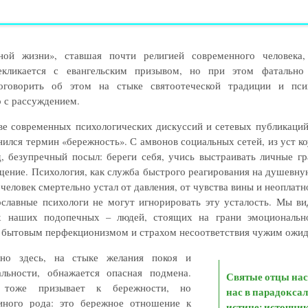
ной жизни», ставшая почти религией современного человека,
екликается с евангельским призывом, но при этом фатально 
оговорить об этом на стыке святоотеческой традиции и пси
о с рассуждением.
ве современных психологических дискуссий и сетевых публикаций
ился термин «бережность». С амвонов социальных сетей, из уст ко
д, безупречный посыл: береги себя, учись выстраивать личные гр
щение. Психология, как служба быстрого реагирования на душевну
 человек смертельно устал от давления, от чувства вины и неоплатн
славные психологи не могут игнорировать эту усталость. Мы в
ах наших подопечных – людей, стоящих на грани эмоционально
 бытовым перфекционизмом и страхом несоответствия чужим ожид
но здесь, на стыке желания покоя и
льности, обнажается опасная подмена.
Святые отцы на
е тоже призывает к бережности, но
нас в парадокса
иного рода: это бережное отношение к
истине: источни