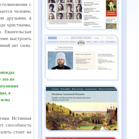
столкновения с
2026
ается человек,
ли друзьями, я
оде христианка,
Православный дайджест
"Душа" №2 (186)
. Евангельская
февраль 2026
ение выстроить
нный акт силы.
Православный дайджест
"Душа" №1 (185) январь
2026
дмижды
 это не
неумение
Православный дайджест
"Душа" №12 (184)
цы, а
декабрь 2025
 силы
Православный дайджест
тики. Истинная
"Душа" №11 (183) ноябрь
ет способность
2025
клеть стоит на