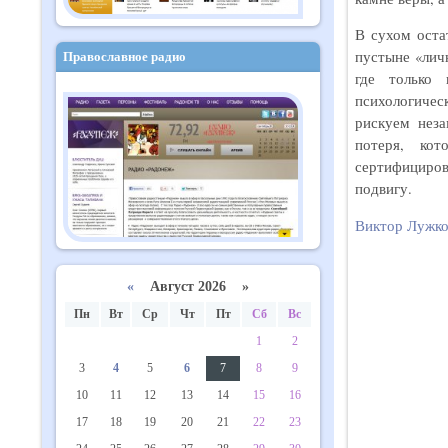
В сухом оста
пустыне «личн
Православное радио
где только 
психологичес
рискуем неза
потеря, ко
сертифициров
подвигу.
Виктор Лужк
«
Август 2026 »
Пн
Вт
Ср
Чт
Пт
Сб
Вс
1
2
3
4
5
6
7
8
9
10
11
12
13
14
15
16
17
18
19
20
21
22
23