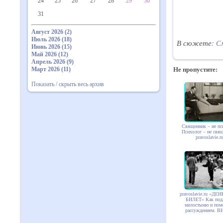
24
25
26
27
28
29
30
31
Август 2026 (2)
Июль 2026 (18)
В сюжете:
С
Июнь 2026 (15)
Май 2026 (12)
Апрель 2026 (9)
Март 2026 (11)
Не пропустите:
Показать / скрыть весь архив
Священник – не пс
Психолог – не свя
pravoslavie.r
pravoslavie.ru «ДЕ
БИЛЕТ» Как под
милостыню и пом
рассуждением. 