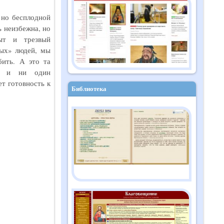
Православный дайджест
 но бесплодной
"Душа" №10 (182)
ь неизбежна, но
октябрь 2025
ыт и трезвый
ных» людей, мы
бить. А это та
ум и ни один
т готовность к
Библиотека