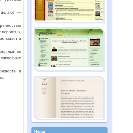
е делают —
ренностью
 вероятно,
 попадает и
следованию
елигиозных
рожность и
м.
Метки