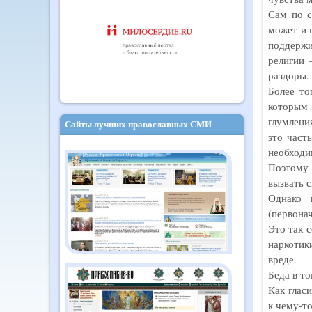
Сам по с
может и 
поддержи
религии 
раздоры.
Более то
которым 
глумлени
Сайты лучших православных СМИ
это част
необходи
Поэтому 
вызвать с
Однако 
(первона
Это так 
наркотик
вреде.
Беда в т
Как глас
к чему-т