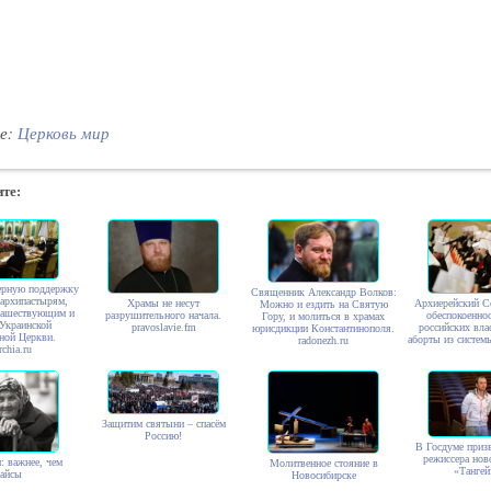
е:
Церковь
мир
те:
ерную поддержку
Священник Александр Волков:
 архипастырям,
Храмы не несут
Архиерейский С
Можно и ездить на Святую
нашествующим и
разрушительного начала.
обеспокоеннос
Гору, и молиться в храмах
Украинской
pravoslavie.fm
российских вла
юрисдикции Константинополя.
ной Церкви.
аборты из систем
radonezh.ru
rchia.ru
Защитим святыни – спасём
Россию!
В Госдуме призв
режиссера нов
: важнее, чем
Молитвенное стояние в
«Тангей
вайсы
Новосибирске