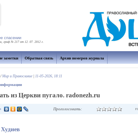
ее спасении
 гриф № 217 от 12. 07. 2012 г.
ие заметки
Обратная связь
Архив номеров журнала
/
Мир и Православие
|
11-05-2026, 18:11
 информации
ать из Церкви пугало. radonezh.ru
Проголосовать:
г
я
 Худиев