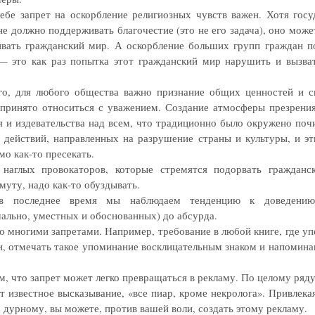
ебе запрет на оскорбление религиозных чувств важен. Хотя госу
не должно поддерживать благочестие (это не его задача), оно мож
вать гражданский мир. А оскорбление больших групп граждан п
— это как раз попытка этот гражданский мир нарушить и вызва
го, для любого общества важно признание общих ценностей и с
принято относиться с уважением. Создание атмосферы презрения
я и издевательства над всем, что традиционно было окружено по
ь действий, направленных на разрушение страны и культуры, и эт
мо как-то пресекать.
наглых провокаторов, которые стремятся подорвать граждан
муту, надо как-то обуздывать.
в последнее время мы наблюдаем тенденцию к доведению
чально, уместных и обоснованных) до абсурда.
со многими запретами. Например, требование в любой книге, где у
и, отмечать такое упоминание восклицательным знаком и напомина
ом, что запрет может легко превращаться в рекламу. По целому ряд
ит известное высказывание, «все пиар, кроме некролога». Привлек
о дурному, вы можете, против вашей воли, создать этому рекламу.