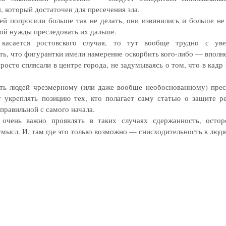
, который достаточен для пресечения зла.
ей попросили больше так не делать, они извинились и больше н
кой нужды преследовать их дальше.
касается ростовского случая, то тут вообще трудно с уве
ть, что фигурантки имели намерение оскорбить кого-либо — вполне
росто сплясали в центре города, не задумываясь о том, что в кадр
ть людей чрезмерному (или даже вообще необоснованному) пре
 укреплять позицию тех, кто полагает саму статью о защите р
правильной с самого начала.
очень важно проявлять в таких случаях сдержанность, осто
смысл. И, там где это только возможно — снисходительность к людя