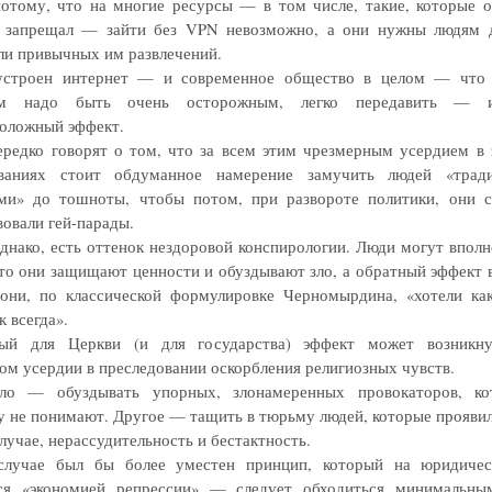
отому, что на многие ресурсы — в том числе, такие, которые 
 запрещал — зайти без VPN невозможно, а они нужны людям 
ли привычных им развлечений.
устроен интернет — и современное общество в целом — что
ем надо быть очень осторожным, легко передавить — 
оложный эффект.
ередко говорят о том, что за всем этим чрезмерным усердием в 
ованиях стоит обдуманное намерение замучить людей «трад
ми» до тошноты, чтобы потом, при развороте политики, они 
вовали гей-парады.
однако, есть оттенок нездоровой конспирологии. Люди могут вполн
что они защищают ценности и обуздывают зло, а обратный эффект 
они, по классической формулировке Черномырдина, «хотели ка
 всегда».
ный для Церкви (и для государства) эффект может возникн
ом усердии в преследовании оскорбления религиозных чувств.
ло — обуздывать упорных, злонамеренных провокаторов, ко
 не понимают. Другое — тащить в тюрьму людей, которые проявил
лучае, нерассудительность и бестактность.
случае был бы более уместен принцип, который на юридичес
тся «экономией репрессии» — следует обходиться минимальны