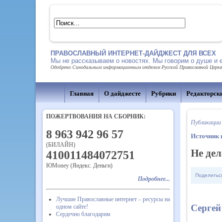
ПРАВОСЛАВНЫЙ ИНТЕРНЕТ-ДАЙДЖЕСТ ДЛЯ ВСЕХ
Мы не рассказываем о новостях. Мы говорим о душе и 
Одобрено Синодальным информационным отделом Русской Православной Церкви,
Главная
О дайджесте
Рубрики
Редакторск
ПОЖЕРТВОВАНИЯ НА СБОРНИК:
Публикации
8 963 942 96 57
Источник
(БИЛАЙН)
Не дел
410011484072751
ЮMoney (Яндекс. Деньги)
Поделитьс
Подробнее...
Лучшие Православные интернет – ресурсы на
Сергей
одном сайте!
Сердечно благодарим