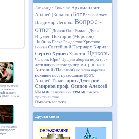
Архимандрит
Александр Ткаченко
Бог
Андрей (Конанос)
Великий пост
Вопрос -
Владимир Легойда
ответ
Диакон Олег Рыжков
Душа
Игумен Нектарий (Морозов)
Любовь
Пасха
Рождество Христово
Святейший Патриарх Кирилл
Россия
Церковь
Сергей Худиев
Христос
вера
Человек
Юрий Пущаев
аборты
грех
митрополит
дети
жизнь
исповедь
мир
Антоний (Паканич)
молитва
парсуна
прот.
покаяние
пост
православие
прот. Дмитрий
Андрей Ткачев
Смирнов
проф. Осипов Алексей
обор выразил
ть отказом
Ильич
семья
священники
смерть
стей вывести
ы ОМС. rusk.ru
христианство
Показать все теги
Друзья сайта
али посадить
осибирского
зера»