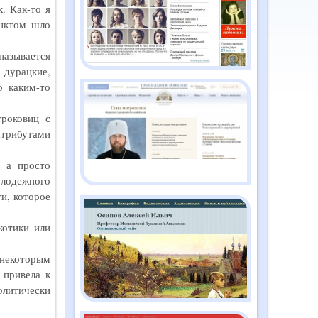
. Как-то я
2026
унктом шло
азывается
Православный дайджест
"Душа" №2 (186)
 дурацкие,
февраль 2026
о каким-то
роковиц с
Православный дайджест
трибутами
"Душа" №1 (185) январь
2026
, а просто
олодежного
и, которое
Православный дайджест
"Душа" №12 (184)
декабрь 2025
котики или
некоторым
Православный дайджест
 привела к
"Душа" №11 (183) ноябрь
олитически
2025