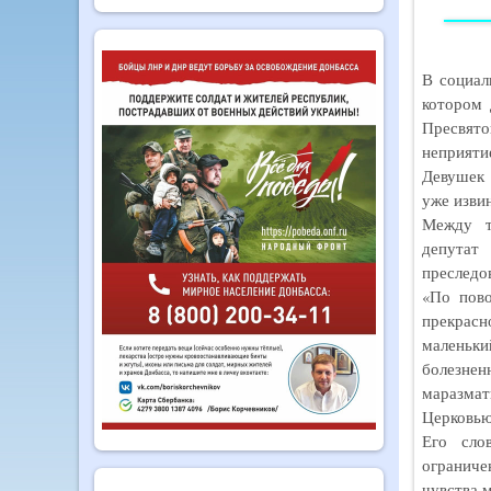
В социал
котором 
Пресвято
неприяти
Девушек 
уже извин
Между 
депутат
преследо
«По пово
прекрасн
маленьк
болезнен
маразмат
Церковью
Его сло
ограниче
чувства 