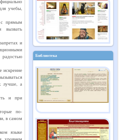
официально
Православный дайджест
для учебы,
"Душа" №10 (182)
октябрь 2025
 с прямым
и вызвать
запретах и
иционными
Библиотека
с радостью
е искренне
вызываться
к лучше, а
уть и при
торые по-
и, в самом
ком языке
м уровнем