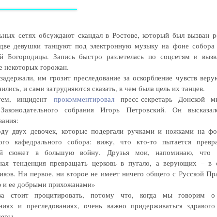
ьных сетях обсуждают скандал в Ростове, который был вызван р
две девушки танцуют под электронную музыку на фоне собора
й Богородицы. Запись быстро разлетелась по соцсетям и вызв
е некоторых горожан.
задержали, им грозит преследование за оскорбление чувств вер
ились, и сами затрудняются сказать, в чем была цель их танцев.
тем, инцидент
прокомментировал
пресс-секретарь Донской ми
 Законодательного собрания Игорь Петровский. Он высказал
вания:
ду двух девочек, которые подергали ручками и ножками на ф
ого кафедрального собора: вижу, что кто-то пытается превр
ий сюжет в большую войну. Друзья мои, напоминаю, что 
ная тенденция превращать церковь в пугало, а верующих – в
иков. Ни первое, ни второе не имеет ничего общего с Русской Пр
 и ее добрыми прихожанами»
ва стоит процитировать, потому что, когда мы говорим о 
ниях и преследованиях, очень важно придерживаться здравог
меры.