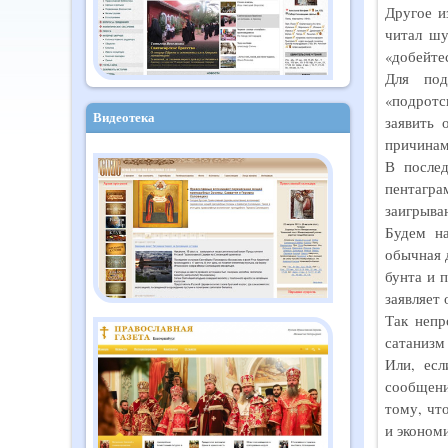
Другое и
читал шу
«добейте
Для под
«подротс
Видеотека
заявить 
причинам
В после
пентагр
заигрыва
Будем на
обычная 
бунта и 
заявляет 
Так непр
сатанизм
Или, ес
сообщени
тому, чт
и эконом