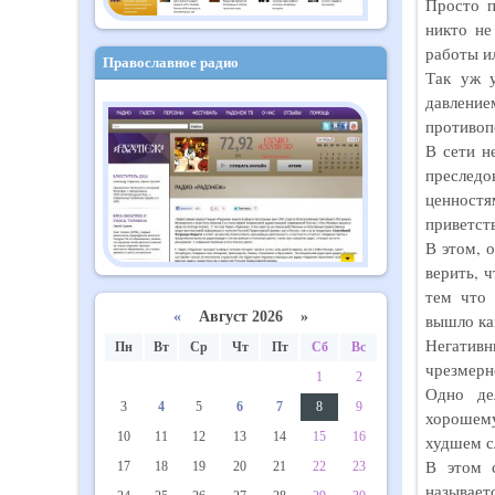
Просто п
никто не
работы и
Православное радио
Так уж 
давлени
противоп
В сети н
преслед
ценностя
приветст
В этом, 
верить, 
тем что 
«
Август 2026 »
вышло как
Негатив
Пн
Вт
Ср
Чт
Пт
Сб
Вс
чрезмерн
1
2
Одно де
3
4
5
6
7
8
9
хорошему
10
11
12
13
14
15
16
худшем с
В этом 
17
18
19
20
21
22
23
называе