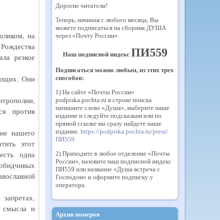
Дорогие читатели!
Теперь, начиная с любого месяца, Вы
можете подписаться на сборник ДУША
оликом, на
через «Почту России».
 Рождества
ПИ559
Наш подписной индекс
ала резкое
Подписаться можно любым, из этих трех
ующих. Они
способов:
1) На сайте «Почты России»
трополии,
podpiska.pochta.ru в строке поиска
напишите слово «Душа», выберите наше
ся против
издание и следуйте подсказкам или по
прямой ссылке вы сразу найдете наше
издание.
https://podpiska.pochta.ru/press/
оне нашего
ПИ559
атить этот
есть одна
2) Приходите в любое отделение «Почты
России», назовите наш подписной индекс
 обидчивых
ПИ559 или название «Душа встреча с
авославной
Господом» и оформите подписку у
оператора.
запретах,
о смысла и
Архив номеров