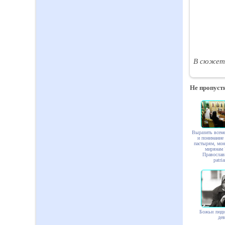
В сюжет
Не пропусти
Выразить всем
и понимание
пастырям, мо
мирянам 
Православ
patria
Божьи люди
де