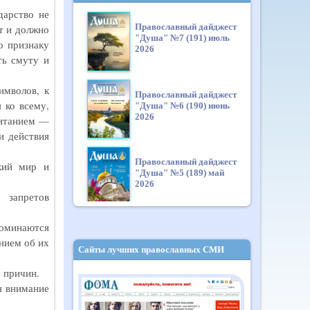
дарство не
Православный дайджест
ет и должно
"Душа" №7 (191) июль
о признаку
2026
ть смуту и
имволов, к
Православный дайджест
 ко всему,
"Душа" №6 (190) июнь
2026
читанием —
и действия
Православный дайджест
ский мир и
"Душа" №5 (189) май
2026
 запретов
поминаются
Православный дайджест
нием об их
"Душа" №4 (188) апрель
Сайты лучших православных СМИ
2026
у причин.
ая внимание
Православный дайджест
"Душа" №3 (187) март