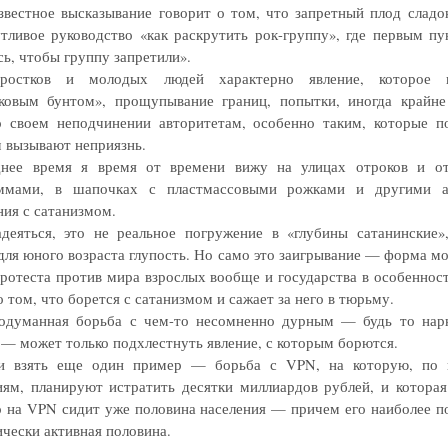
звестное высказывание говорит о том, что запретный плод сладок
тливое руководство «как раскрутить рок-группу», где первым п
сь, чтобы группу запретили».
ростков и молодых людей характерно явление, которое н
ковым бунтом», прощупывание границ, попытки, иногда крайне
о своем неподчинении авторитетам, особенно таким, которые п
 вызывают неприязнь.
днее время я время от времени вижу на улицах отроков и от
аммами, в шапочках с пластмассовыми рожками и другими а
ния с сатанизмом.
деяться, это не реальное погружение в «глубины сатанинские»
для юного возраста глупость. Но само это заигрывание — форма м
протеста против мира взрослых вообще и государства в особенност
о том, что борется с сатанизмом и сажает за него в тюрьму.
одуманная борьба с чем-то несомненно дурным — будь то нар
 — может только подхлестнуть явление, с которым борются.
ли взять еще один пример — борьба с VPN, на которую, по 
ям, планируют истратить десятки миллиардов рублей, и которая
о на VPN сидит уже половина населения — причем его наиболее п
ически активная половина.