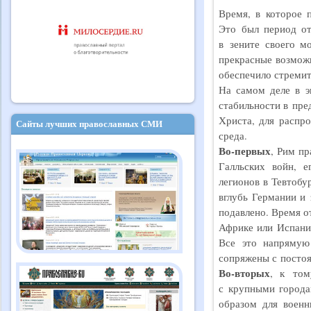
Время, в которое 
Это был период от
в зените своего м
прекрасные возможн
обеспечило стремит
На самом деле в э
стабильности в пре
Христа, для распро
Сайты лучших православных СМИ
среда.
Во-первых
, Рим п
Галльских войн, 
легионов в Тевтобу
вглубь Германии и 
подавлено. Время о
Африке или Испани
Все это напрямую
сопряжены с постоя
Во-вторых
, к том
с крупными города
образом для военн