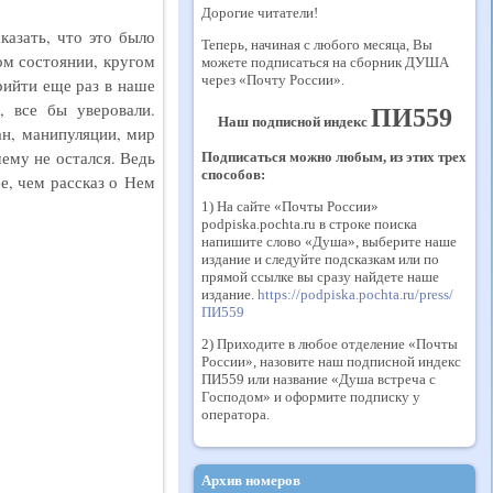
Дорогие читатели!
азать, что это было
Теперь, начиная с любого месяца, Вы
ом состоянии, кругом
можете подписаться на сборник ДУША
через «Почту России».
рийти еще раз в наше
 все бы уверовали.
ПИ559
Наш подписной индекс
ан, манипуляции, мир
ему не остался. Ведь
Подписаться можно любым, из этих трех
способов:
е, чем рассказ о Нем
1) На сайте «Почты России»
podpiska.pochta.ru в строке поиска
напишите слово «Душа», выберите наше
издание и следуйте подсказкам или по
прямой ссылке вы сразу найдете наше
издание.
https://podpiska.pochta.ru/press/
ПИ559
2) Приходите в любое отделение «Почты
России», назовите наш подписной индекс
ПИ559 или название «Душа встреча с
Господом» и оформите подписку у
оператора.
Архив номеров