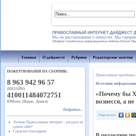
ПРАВОСЛАВНЫЙ ИНТЕРНЕТ-ДАЙДЖЕСТ Д
Мы не рассказываем о новостях. Мы говорим
Одобрено Синодальным информационным отделом Русской Право
Главная
О дайджесте
Рубрики
Редакторские заметки
ПОЖЕРТВОВАНИЯ НА СБОРНИК:
Православные праздники
8 963 942 96 57
Источник информаци
(БИЛАЙН)
«Почему бы Х
410011484072751
вознесся, а не
ЮMoney (Яндекс. Деньги)
Подробнее...
Поделиться
Лучшие Православные интернет – ресурсы на
одном сайте!
Сердечно благодарим
В редакцию пр