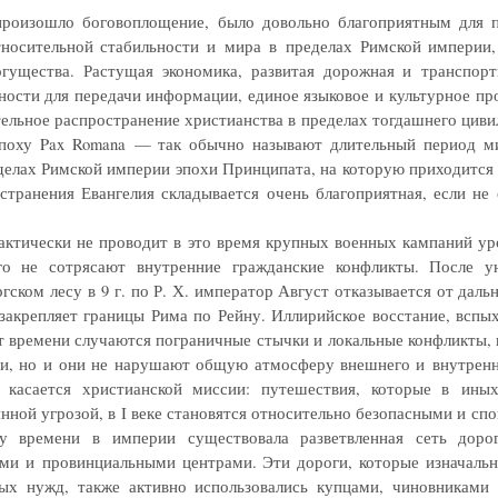
произошло боговоплощение, было довольно благоприятным для п
носительной стабильности и мира в пределах Римской империи,
огущества. Растущая экономика, развитая дорожная и транспорт
ости для передачи информации, единое языковое и культурное пр
ельное распространение христианства в пределах тогдашнего циви
поху Pax Romana — так обычно называют длительный период м
делах Римской империи эпохи Принципата, на которую приходится
странения Евангелия складывается очень благоприятная, если не 
рактически не проводит в это время крупных военных кампаний у
его не сотрясают внутренние гражданские конфликты. После у
ргском лесу в 9 г. по Р. Х. император Август отказывается от дал
закрепляет границы Рима по Рейну. Иллирийское восстание, вспы
т времени случаются пограничные стычки и локальные конфликты,
и, но и они не нарушают общую атмосферу внешнего и внутренн
 касается христианской миссии: путешествия, которые в ины
нной угрозой, в I веке становятся относительно безопасными и сп
у времени в империи существовала разветвленная сеть доро
ми и провинциальными центрами. Эти дороги, которые изначальн
ых нужд, также активно использовались купцами, чиновникам