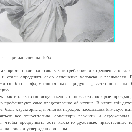
не — приглашение на Небо
ми время такие понятия, как потребление и стремление к выго
 и стали определять само отношение человека к реальности. 
ремится быть оформленным как продукт, рассчитанный на 
кцию.
хнологии, включая искусственный интеллект, которые превра
ю профанируют само представление об истине. В итоге той духо
е, была характерна для многих народов, населявших Римскую им
зяться: все относительно, ориентиры размыты, а окружающая
у, чтобы предпринять хоть какие-то духовные, нравственные и
ые на поиск и утверждение истины.