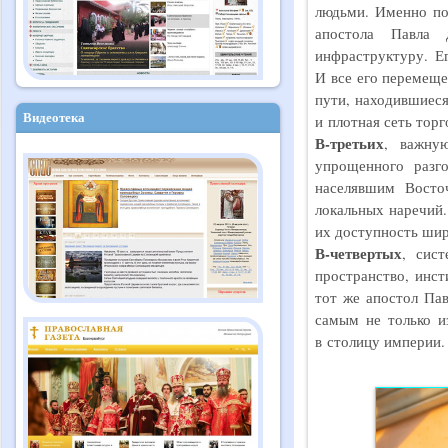
людьми. Именно по
апостола Павла 
инфраструктуру. Е
И все его перемеще
пути, находившиеся
Видеотека
и плотная сеть тор
В-третьих
, важну
упрощенного разг
населявшим Восто
локальных наречий.
их доступность шир
В-четвертых
, сис
пространство, инс
тот же апостол Пав
самым не только и
в столицу империи.