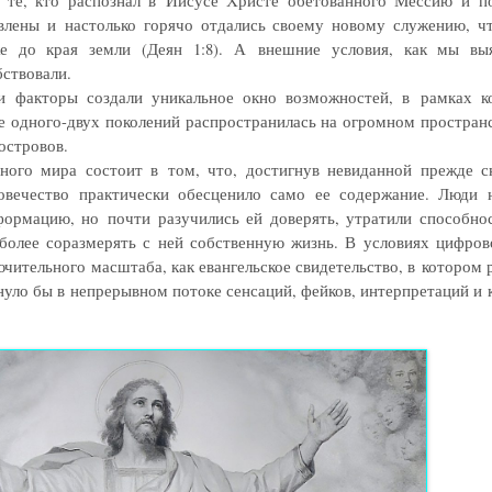
е те, кто распознал в Иисусе Христе обетованного Мессию и п
влены и настолько горячо отдались своему новому служению, ч
е до края земли (Деян 1:8). А внешние условия, как мы вы
ствовали.
и факторы создали уникальное окно возможностей, в рамках ко
е одного-двух поколений распространилась на огромном простран
островов.
ного мира состоит в том, что, достигнув невиданной прежде с
овечество практически обесценило само ее содержание. Люди 
формацию, но почти разучились ей доверять, утратили способнос
более соразмерять с ней собственную жизнь. В условиях цифров
ючительного масштаба, как евангельское свидетельство, в котором 
нуло бы в непрерывном потоке сенсаций, фейков, интерпретаций и 