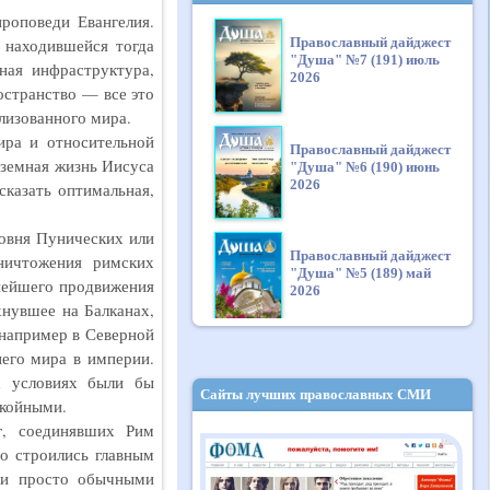
роповеди Евангелия.
Православный дайджест
 находившейся тогда
"Душа" №7 (191) июль
ная инфраструктура,
2026
остранство — все это
лизованного мира.
ира и относительной
Православный дайджест
 земная жизнь Иисуса
"Душа" №6 (190) июнь
2026
сказать оптимальная,
ровня Пунических или
Православный дайджест
ничтожения римских
"Душа" №5 (189) май
ьнейшего продвижения
2026
хнувшее на Балканах,
 например в Северной
его мира в империи.
Православный дайджест
х условиях были бы
"Душа" №4 (188) апрель
Сайты лучших православных СМИ
2026
окойными.
г, соединявших Рим
о строились главным
Православный дайджест
и и просто обычными
"Душа" №3 (187) март