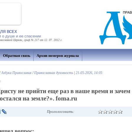
ЛЯ ВСЕХ
 о душе и ее спасении
славной Церкви, гриф № 217 от 12. 07. 2012 г.
Обратная связь
Архив номеров журнала
/
Азбука Православия
/
Православная духовность
|
21-05-2026, 14:05
и
ристу не прийти еще раз в наше время и зачем
 остался на земле?». foma.ru
Проголосовать:
ишел вопрос: