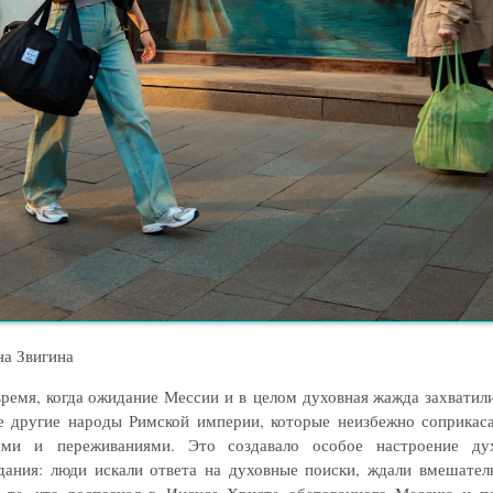
а Звигина
время, когда ожидание Мессии и в целом духовная жажда захватили
е другие народы Римской империи, которые неизбежно соприкаса
ями и переживаниями. Это создавало особое настроение ду
дания: люди искали ответа на духовные поиски, ждали вмешатель