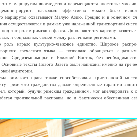
 этим маршрутам впоследствии перемещаются апостолы: миссио
демонстрируют, насколько эффективно можно было испол
го маршруты охватывают Малую Азию, Грецию и в конечном сч
ния осуществляются в рамках уже налаженной транспортной сист
 под контролем римского флота. Дополняют эту картину развиты
говых и социальных связей между различными регионами.
ю роль играло культурно-языковое единство. Широкое распр
оворного греческого языка — позволяло обращаться к разным
чное Средиземноморье и Ближний Восток, без необходимости
 Основные тексты Нового Завета были написаны именно на грече
окой аудитории.
тема римского права также способствовала христианской мисс
титут римского гражданства давали определенные гарантии защи
ел, который, будучи римским гражданином, мог апеллировать к 
збегая произвольной расправы, но и фактически обеспечивая се