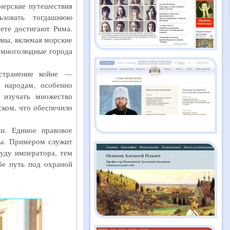
нерские путешествия
2026
ьзовать тогдашнюю
ете достигают Рима.
емы, включая морские
Православный дайджест
е многолюдные города
"Душа" №2 (186)
февраль 2026
остранение койне —
 народам, особенно
Православный дайджест
 изучать множество
"Душа" №1 (185) январь
ском, что обеспечило
2026
ии. Единое правовое
ты. Примером служит
Православный дайджест
"Душа" №12 (184)
суду императора, тем
декабрь 2025
бе путь под охраной
Православный дайджест
"Душа" №11 (183) ноябрь
2025