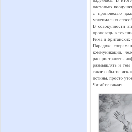
надеялись. В итог
настолько воодуше
с проповедью даж
максимально способ
В совокупности эт
проповедь в течени
Рима и Британских 
Парадокс современ
коммуникации, чел
распространять ин
размышлять и тем 
такое событие искл
истины, просто уто
Читайте также: