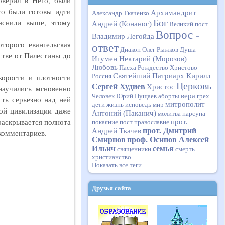
оверил в Него, были
то были готовы идти
Архимандрит
Александр Ткаченко
Бог
яснили выше, этому
Андрей (Конанос)
Великий пост
Вопрос -
Владимир Легойда
торого евангельская
ответ
Диакон Олег Рыжков
Душа
стве от Палестины до
Игумен Нектарий (Морозов)
Любовь
Пасха
Рождество Христово
Святейший Патриарх Кирилл
Россия
корости и плотности
Церковь
Сергей Худиев
Христос
научились мгновенно
вера
Человек
Юрий Пущаев
аборты
грех
ть серьезно над ней
митрополит
дети
жизнь
исповедь
мир
ой цивилизации даже
Антоний (Паканич)
молитва
парсуна
раскрывается полнота
прот.
покаяние
пост
православие
прот. Дмитрий
Андрей Ткачев
комментариев.
Смирнов
проф. Осипов Алексей
Ильич
семья
священники
смерть
христианство
Показать все теги
Друзья сайта