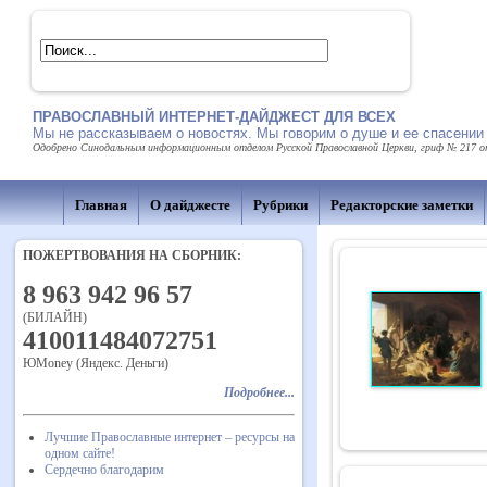
ПРАВОСЛАВНЫЙ ИНТЕРНЕТ-ДАЙДЖЕСТ ДЛЯ ВСЕХ
Мы не рассказываем о новостях. Мы говорим о душе и ее спасении
Одобрено Синодальным информационным отделом Русской Православной Церкви, гриф № 217 от 
Главная
О дайджесте
Рубрики
Редакторские заметки
ПОЖЕРТВОВАНИЯ НА СБОРНИК:
8 963 942 96 57
(БИЛАЙН)
410011484072751
ЮMoney (Яндекс. Деньги)
Подробнее...
Лучшие Православные интернет – ресурсы на
одном сайте!
Сердечно благодарим