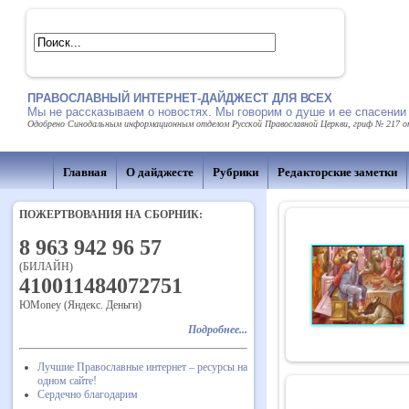
ПРАВОСЛАВНЫЙ ИНТЕРНЕТ-ДАЙДЖЕСТ ДЛЯ ВСЕХ
Мы не рассказываем о новостях. Мы говорим о душе и ее спасении
Одобрено Синодальным информационным отделом Русской Православной Церкви, гриф № 217 от 
Главная
О дайджесте
Рубрики
Редакторские заметки
ПОЖЕРТВОВАНИЯ НА СБОРНИК:
8 963 942 96 57
(БИЛАЙН)
410011484072751
ЮMoney (Яндекс. Деньги)
Подробнее...
Лучшие Православные интернет – ресурсы на
одном сайте!
Сердечно благодарим