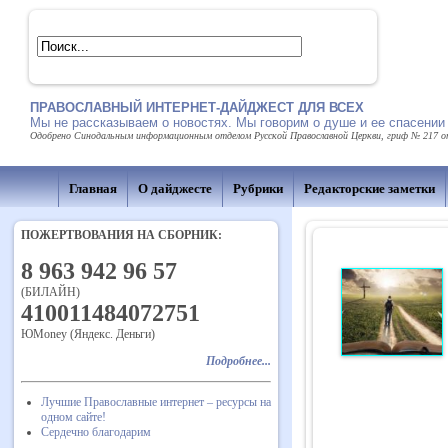
ПРАВОСЛАВНЫЙ ИНТЕРНЕТ-ДАЙДЖЕСТ ДЛЯ ВСЕХ
Мы не рассказываем о новостях. Мы говорим о душе и ее спасении
Одобрено Синодальным информационным отделом Русской Православной Церкви, гриф № 217 от 
Главная
О дайджесте
Рубрики
Редакторские заметки
ПОЖЕРТВОВАНИЯ НА СБОРНИК:
8 963 942 96 57
(БИЛАЙН)
410011484072751
ЮMoney (Яндекс. Деньги)
Подробнее...
Лучшие Православные интернет – ресурсы на
одном сайте!
Сердечно благодарим