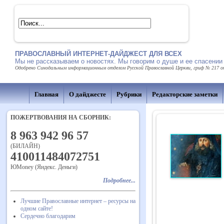
ПРАВОСЛАВНЫЙ ИНТЕРНЕТ-ДАЙДЖЕСТ ДЛЯ ВСЕХ
Мы не рассказываем о новостях. Мы говорим о душе и ее спасении
Одобрено Синодальным информационным отделом Русской Православной Церкви, гриф № 217 от 
Главная
О дайджесте
Рубрики
Редакторские заметки
ПОЖЕРТВОВАНИЯ НА СБОРНИК:
8 963 942 96 57
(БИЛАЙН)
410011484072751
ЮMoney (Яндекс. Деньги)
Подробнее...
Лучшие Православные интернет – ресурсы на
одном сайте!
Сердечно благодарим