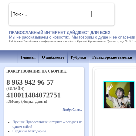
ПРАВОСЛАВНЫЙ ИНТЕРНЕТ-ДАЙДЖЕСТ ДЛЯ ВСЕХ
Мы не рассказываем о новостях. Мы говорим о душе и ее спасении
Одобрено Синодальным информационным отделом Русской Православной Церкви, гриф № 217 от 
Главная
О дайджесте
Рубрики
Редакторские заметки
ПОЖЕРТВОВАНИЯ НА СБОРНИК:
8 963 942 96 57
(БИЛАЙН)
410011484072751
ЮMoney (Яндекс. Деньги)
Подробнее...
Лучшие Православные интернет – ресурсы на
одном сайте!
Сердечно благодарим