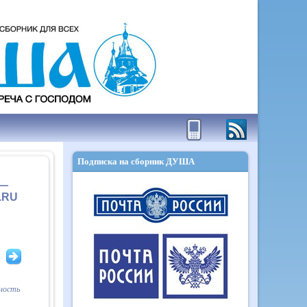
Подписка на сборник ДУША
 —
.RU
вность