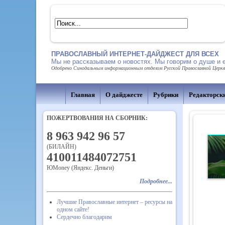
ПРАВОСЛАВНЫЙ ИНТЕРНЕТ-ДАЙДЖЕСТ ДЛЯ ВСЕХ
Мы не рассказываем о новостях. Мы говорим о душе и 
Одобрено Синодальным информационным отделом Русской Православной Церкви,
Главная
О дайджесте
Рубрики
Редакторск
ПОЖЕРТВОВАНИЯ НА СБОРНИК:
8 963 942 96 57
(БИЛАЙН)
410011484072751
ЮMoney (Яндекс. Деньги)
Подробнее...
Лучшие Православные интернет – ресурсы на
одном сайте!
Сердечно благодарим