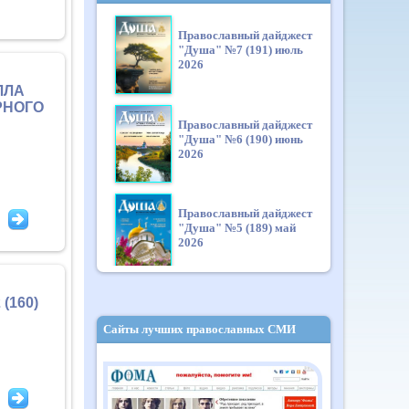
Православный дайджест
"Душа" №7 (191) июль
2026
ЛЛА
РНОГО
Православный дайджест
"Душа" №6 (190) июнь
2026
Православный дайджест
"Душа" №5 (189) май
2026
(160)
Православный дайджест
"Душа" №4 (188) апрель
Сайты лучших православных СМИ
2026
Православный дайджест
"Душа" №3 (187) март