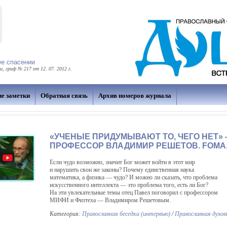
ее спасении
 гриф № 217 от 12. 07. 2012 г.
ие заметки
Обратная связь
Архив номеров журнала
«УЧЕНЫЕ ПРИДУМЫВАЮТ ТО, ЧЕГО НЕТ»
ПРОФЕССОР ВЛАДИМИР РЕШЕТОВ. FOMA
Если чудо возможно, значит Бог может войти в этот мир
и нарушить свои же законы? Почему единственная наука
математика, а физика — чудо? И можно ли сказать, что проблема
искусственного интеллекта — это проблема того, есть ли Бог?
На эти увлекательные темы отец Павел поговорил с профессором
МИФИ и Физтеха — Владимиром Решетовым.
Категория:
Православная беседка (интервью)
/
Православная духо