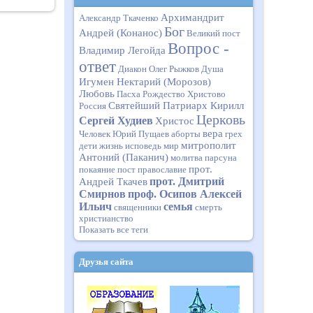
Архимандрит
Александр Ткаченко
Бог
Андрей (Конанос)
Великий пост
Вопрос -
Владимир Легойда
ответ
Диакон Олег Рыжков
Душа
Игумен Нектарий (Морозов)
Любовь
Пасха
Рождество Христово
Святейший Патриарх Кирилл
Россия
Церковь
Сергей Худиев
Христос
вера
Человек
Юрий Пущаев
аборты
грех
митрополит
дети
жизнь
исповедь
мир
Антоний (Паканич)
молитва
парсуна
прот.
покаяние
пост
православие
прот. Дмитрий
Андрей Ткачев
Смирнов
проф. Осипов Алексей
Ильич
семья
священники
смерть
христианство
Показать все теги
Друзья сайта