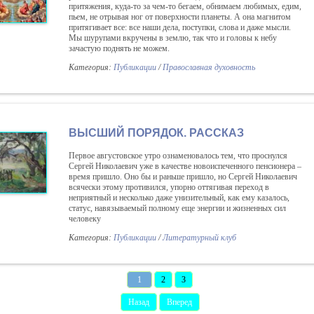
притяжения, куда-то за чем-то бегаем, обнимаем любимых, едим,
пьем, не отрывая ног от поверхности планеты. А она магнитом
притягивает все: все наши дела, поступки, слова и даже мысли.
Мы шурупами вкручены в землю, так что и головы к небу
зачастую поднять не можем.
Категория:
Публикации
/
Православная духовность
ВЫСШИЙ ПОРЯДОК. РАССКАЗ
Первое августовское утро ознаменовалось тем, что проснулся
Сергей Николаевич уже в качестве новоиспеченного пенсионера –
время пришло. Оно бы и раньше пришло, но Сергей Николаевич
всячески этому противился, упорно оттягивая переход в
неприятный и несколько даже унизительный, как ему казалось,
статус, навязываемый полному еще энергии и жизненных сил
человеку
Категория:
Публикации
/
Литературный клуб
1
2
3
Назад
Вперед