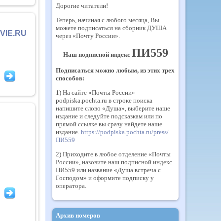
Дорогие читатели!
Теперь, начиная с любого месяца, Вы
можете подписаться на сборник ДУША
VIE.RU
через «Почту России».
ПИ559
Наш подписной индекс
Подписаться можно любым, из этих трех
способов:
1) На сайте «Почты России»
podpiska.pochta.ru в строке поиска
напишите слово «Душа», выберите наше
издание и следуйте подсказкам или по
прямой ссылке вы сразу найдете наше
издание.
https://podpiska.pochta.ru/press/
ПИ559
2) Приходите в любое отделение «Почты
России», назовите наш подписной индекс
ПИ559 или название «Душа встреча с
Господом» и оформите подписку у
оператора.
Архив номеров