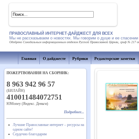
ПРАВОСЛАВНЫЙ ИНТЕРНЕТ-ДАЙДЖЕСТ ДЛЯ ВСЕХ
Мы не рассказываем о новостях. Мы говорим о душе и ее спасении
Одобрено Синодальным информационным отделом Русской Православной Церкви, гриф № 217 от 
Главная
О дайджесте
Рубрики
Редакторские заметки
ПОЖЕРТВОВАНИЯ НА СБОРНИК:
8 963 942 96 57
(БИЛАЙН)
410011484072751
ЮMoney (Яндекс. Деньги)
Подробнее...
Лучшие Православные интернет – ресурсы на
одном сайте!
Сердечно благодарим