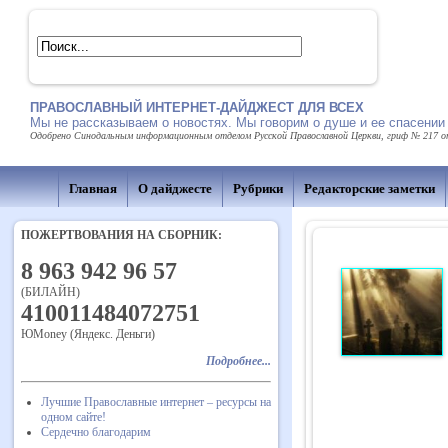
ПРАВОСЛАВНЫЙ ИНТЕРНЕТ-ДАЙДЖЕСТ ДЛЯ ВСЕХ
Мы не рассказываем о новостях. Мы говорим о душе и ее спасении
Одобрено Синодальным информационным отделом Русской Православной Церкви, гриф № 217 от 
Главная
О дайджесте
Рубрики
Редакторские заметки
ПОЖЕРТВОВАНИЯ НА СБОРНИК:
8 963 942 96 57
(БИЛАЙН)
410011484072751
ЮMoney (Яндекс. Деньги)
Подробнее...
Лучшие Православные интернет – ресурсы на
одном сайте!
Сердечно благодарим