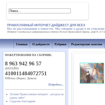
ПРАВОСЛАВНЫЙ ИНТЕРНЕТ-ДАЙДЖЕСТ ДЛЯ ВСЕХ
Мы не рассказываем о новостях. Мы говорим о душе и ее спасении
Одобрено Синодальным информационным отделом Русской Православной Церкви, гриф № 217 от 
Главная
О дайджесте
Рубрики
Редакторские заметки
ПОЖЕРТВОВАНИЯ НА СБОРНИК:
8 963 942 96 57
(БИЛАЙН)
410011484072751
ЮMoney (Яндекс. Деньги)
Подробнее...
Лучшие Православные интернет – ресурсы на
одном сайте!
Сердечно благодарим