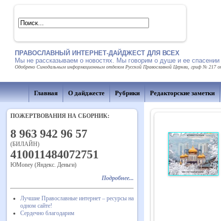
ПРАВОСЛАВНЫЙ ИНТЕРНЕТ-ДАЙДЖЕСТ ДЛЯ ВСЕХ
Мы не рассказываем о новостях. Мы говорим о душе и ее спасении
Одобрено Синодальным информационным отделом Русской Православной Церкви, гриф № 217 от 
Главная
О дайджесте
Рубрики
Редакторские заметки
ПОЖЕРТВОВАНИЯ НА СБОРНИК:
8 963 942 96 57
(БИЛАЙН)
410011484072751
ЮMoney (Яндекс. Деньги)
Подробнее...
Лучшие Православные интернет – ресурсы на
одном сайте!
Сердечно благодарим