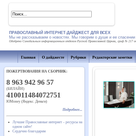
ПРАВОСЛАВНЫЙ ИНТЕРНЕТ-ДАЙДЖЕСТ ДЛЯ ВСЕХ
Мы не рассказываем о новостях. Мы говорим о душе и ее спасении
Одобрено Синодальным информационным отделом Русской Православной Церкви, гриф № 217 от 
Главная
О дайджесте
Рубрики
Редакторские заметки
ПОЖЕРТВОВАНИЯ НА СБОРНИК:
8 963 942 96 57
(БИЛАЙН)
410011484072751
ЮMoney (Яндекс. Деньги)
Подробнее...
Лучшие Православные интернет – ресурсы на
одном сайте!
Сердечно благодарим