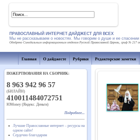
ПРАВОСЛАВНЫЙ ИНТЕРНЕТ-ДАЙДЖЕСТ ДЛЯ ВСЕХ
Мы не рассказываем о новостях. Мы говорим о душе и ее спасении
Одобрено Синодальным информационным отделом Русской Православной Церкви, гриф № 217 от 
Главная
О дайджесте
Рубрики
Редакторские заметки
ПОЖЕРТВОВАНИЯ НА СБОРНИК:
8 963 942 96 57
(БИЛАЙН)
410011484072751
ЮMoney (Яндекс. Деньги)
Подробнее...
Лучшие Православные интернет – ресурсы на
одном сайте!
Сердечно благодарим