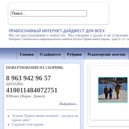
ПРАВОСЛАВНЫЙ ИНТЕРНЕТ-ДАЙДЖЕСТ ДЛЯ ВСЕХ
Мы не рассказываем о новостях. Мы говорим о душе и ее спасении
Одобрено Синодальным информационным отделом Русской Православной Церкви, гриф № 217 от 
Главная
О дайджесте
Рубрики
Редакторские заметки
ПОЖЕРТВОВАНИЯ НА СБОРНИК:
8 963 942 96 57
(БИЛАЙН)
410011484072751
ЮMoney (Яндекс. Деньги)
Подробнее...
Лучшие Православные интернет – ресурсы на
одном сайте!
Сердечно благодарим