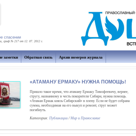
ее спасении
 гриф № 217 от 12. 07. 2012 г.
ие заметки
Обратная связь
Архив номеров журнала
«АТАМАНУ ЕРМАКУ» НУЖНА ПОМОЩЬ!
Пришло такое время, что атаману Ермаку Тимофеевичу, вернее,
стругу, названному в честь покорителя Сибири, нужна помощь.
«Атаман Ермак князь Сибирский» в плену. Если не будет собрана
сумма, необходимая на его выкуп и ремонт, струг может
погибнуть.
Категория:
Публикации
/
Мир и Православие