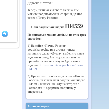
Дорогие читатели!
Теперь, начиная с любого месяца, Вы
можете подписаться на сборник ДУША
через «Почту России».
ПИ559
Наш подписной индекс
Подписаться можно любым, из этих трех
способов:
1) На сайте «Почты России»
podpiska.pochta.ru в строке поиска
напишите слово «Душа», выберите наше
издание и следуйте подсказкам или по
прямой ссылке вы сразу найдете наше
издание.
https://podpiska.pochta.ru/press/
ПИ559
2) Приходите в любое отделение «Почты
России», назовите наш подписной индекс
ПИ559 или название «Душа встреча с
Господом» и оформите подписку у
оператора.
Архив номеров