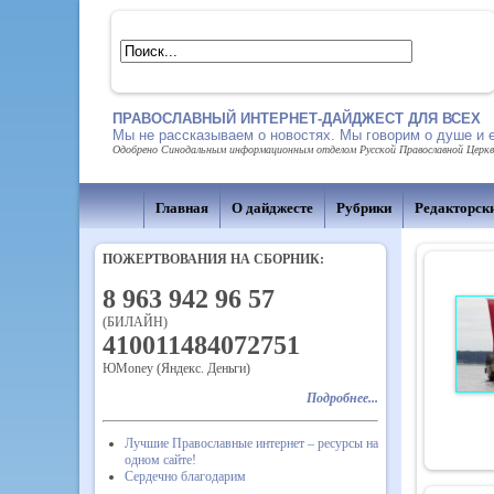
ПРАВОСЛАВНЫЙ ИНТЕРНЕТ-ДАЙДЖЕСТ ДЛЯ ВСЕХ
Мы не рассказываем о новостях. Мы говорим о душе и 
Одобрено Синодальным информационным отделом Русской Православной Церкви,
Главная
О дайджесте
Рубрики
Редакторск
ПОЖЕРТВОВАНИЯ НА СБОРНИК:
8 963 942 96 57
(БИЛАЙН)
410011484072751
ЮMoney (Яндекс. Деньги)
Подробнее...
Лучшие Православные интернет – ресурсы на
одном сайте!
Сердечно благодарим