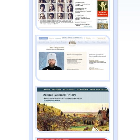
2026
Православный дайджест
"Душа" №2 (186)
февраль 2026
Православный дайджест
"Душа" №1 (185) январь
2026
Православный дайджест
"Душа" №12 (184)
декабрь 2025
Православный дайджест
"Душа" №11 (183) ноябрь
2025