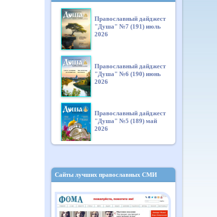
Православный дайджест
"Душа" №7 (191) июль
2026
Православный дайджест
"Душа" №6 (190) июнь
2026
Православный дайджест
"Душа" №5 (189) май
2026
Православный дайджест
"Душа" №4 (188) апрель
Сайты лучших православных СМИ
2026
Православный дайджест
"Душа" №3 (187) март