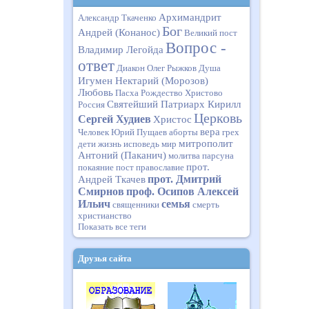
Архимандрит
Александр Ткаченко
Бог
Андрей (Конанос)
Великий пост
Вопрос -
Владимир Легойда
ответ
Диакон Олег Рыжков
Душа
Игумен Нектарий (Морозов)
Любовь
Пасха
Рождество Христово
Святейший Патриарх Кирилл
Россия
Церковь
Сергей Худиев
Христос
вера
Человек
Юрий Пущаев
аборты
грех
митрополит
дети
жизнь
исповедь
мир
Антоний (Паканич)
молитва
парсуна
прот.
покаяние
пост
православие
прот. Дмитрий
Андрей Ткачев
Смирнов
проф. Осипов Алексей
Ильич
семья
священники
смерть
христианство
Показать все теги
Друзья сайта