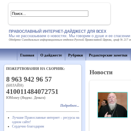
ПРАВОСЛАВНЫЙ ИНТЕРНЕТ-ДАЙДЖЕСТ ДЛЯ ВСЕХ
Мы не рассказываем о новостях. Мы говорим о душе и ее спасении
Одобрено Синодальным информационным отделом Русской Православной Церкви, гриф № 217 от 
Главная
О дайджесте
Рубрики
Редакторские заметки
ПОЖЕРТВОВАНИЯ НА СБОРНИК:
Новости
8 963 942 96 57
(БИЛАЙН)
410011484072751
ЮMoney (Яндекс. Деньги)
Подробнее...
Лучшие Православные интернет – ресурсы на
одном сайте!
Сердечно благодарим