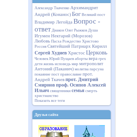
Архимандрит
Александр Ткаченко
Бог
Андрей (Конанос)
Великий пост
Вопрос -
Владимир Легойда
ответ
Диакон Олег Рыжков
Душа
Игумен Нектарий (Морозов)
Любовь
Пасха
Рождество Христово
Святейший Патриарх Кирилл
Россия
Церковь
Сергей Худиев
Христос
вера
Человек
Юрий Пущаев
аборты
грех
митрополит
дети
жизнь
исповедь
мир
Антоний (Паканич)
молитва
парсуна
прот.
покаяние
пост
православие
прот. Дмитрий
Андрей Ткачев
Смирнов
проф. Осипов Алексей
Ильич
семья
священники
смерть
христианство
Показать все теги
Друзья сайта