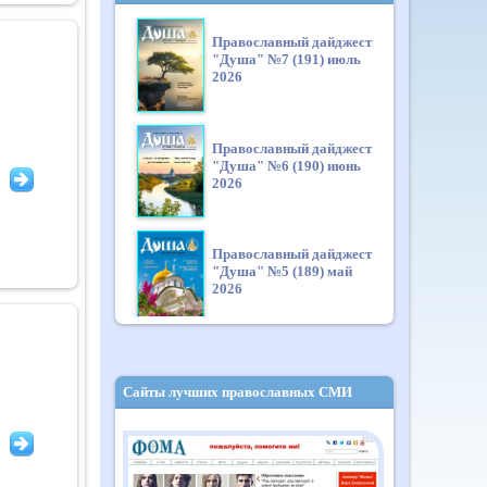
Православный дайджест
"Душа" №7 (191) июль
2026
Православный дайджест
"Душа" №6 (190) июнь
2026
Православный дайджест
"Душа" №5 (189) май
2026
Православный дайджест
"Душа" №4 (188) апрель
Сайты лучших православных СМИ
2026
Православный дайджест
"Душа" №3 (187) март