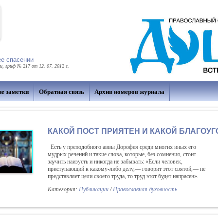
ее спасении
 гриф № 217 от 12. 07. 2012 г.
ие заметки
Обратная связь
Архив номеров журнала
КАКОЙ ПОСТ ПРИЯТЕН И КАКОЙ БЛАГОУГ
Есть у преподобного аввы Дорофея среди многих иных его
мудрых речений и такие слова, которые, без сомнения, стоит
заучить наизусть и никогда не забывать: «Если человек,
приступающий к какому-либо делу,— говорит этот святой,— не
представляет цели своего труда, то труд этот будет напрасен».
Категория:
Публикации
/
Православная духовность