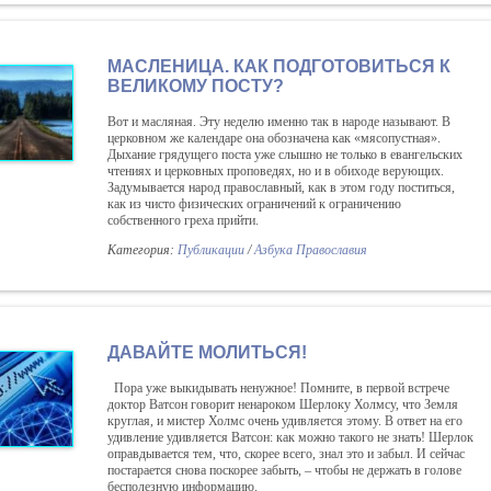
МАСЛЕНИЦА. КАК ПОДГОТОВИТЬСЯ К
ВЕЛИКОМУ ПОСТУ?
Вот и масляная. Эту неделю именно так в народе называют. В
церковном же календаре она обозначена как «мясопустная».
Дыхание грядущего поста уже слышно не только в евангельских
чтениях и церковных проповедях, но и в обиходе верующих.
Задумывается народ православный, как в этом году поститься,
как из чисто физических ограничений к ограничению
собственного греха прийти.
Категория:
Публикации
/
Азбука Православия
ДАВАЙТЕ МОЛИТЬСЯ!
Пора уже выкидывать ненужное! Помните, в первой встрече
доктор Ватсон говорит ненароком Шерлоку Холмсу, что Земля
круглая, и мистер Холмс очень удивляется этому. В ответ на его
удивление удивляется Ватсон: как можно такого не знать! Шерлок
оправдывается тем, что, скорее всего, знал это и забыл. И сейчас
постарается снова поскорее забыть, – чтобы не держать в голове
бесполезную информацию.