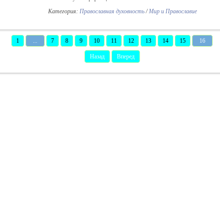
Категория:
Православная духовность
/
Мир и Православие
1
...
7
8
9
10
11
12
13
14
15
16
Назад
Вперед