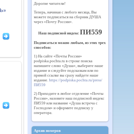
Дорогие читатели!
Ь»
Теперь, начиная с любого месяца, Вы
можете подписаться на сборник ДУША
через «Почту России».
ПИ559
Наш подписной индекс
Подписаться можно любым, из этих трех
способов:
1) На сайте «Почты России»
podpiska.pochta.ru в строке поиска
напишите слово «Душа», выберите наше
издание и следуйте подсказкам или по
прямой ссылке вы сразу найдете наше
издание.
https://podpiska.pochta.ru/press/
ПИ559
2) Приходите в любое отделение «Почты
России», назовите наш подписной индекс
ПИ559 или название «Душа встреча с
Господом» и оформите подписку у
оператора.
Архив номеров