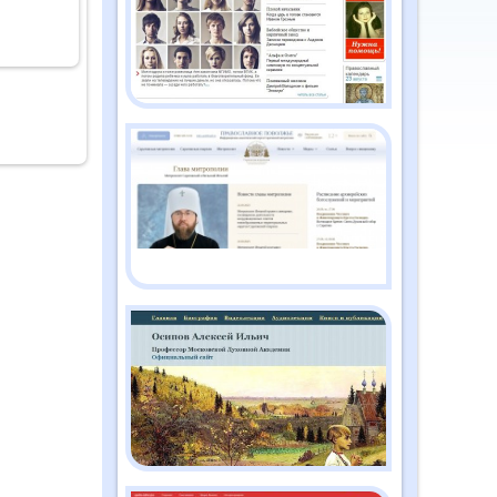
2026
Православный дайджест
"Душа" №2 (186)
февраль 2026
Православный дайджест
"Душа" №1 (185) январь
2026
Православный дайджест
"Душа" №12 (184)
декабрь 2025
Православный дайджест
"Душа" №11 (183) ноябрь
2025