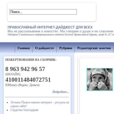
ПРАВОСЛАВНЫЙ ИНТЕРНЕТ-ДАЙДЖЕСТ ДЛЯ ВСЕХ
Мы не рассказываем о новостях. Мы говорим о душе и ее спасении
Одобрено Синодальным информационным отделом Русской Православной Церкви, гриф № 217 от 
Главная
О дайджесте
Рубрики
Редакторские заметки
ПОЖЕРТВОВАНИЯ НА СБОРНИК:
8 963 942 96 57
(БИЛАЙН)
410011484072751
ЮMoney (Яндекс. Деньги)
Подробнее...
Лучшие Православные интернет – ресурсы на
одном сайте!
Сердечно благодарим