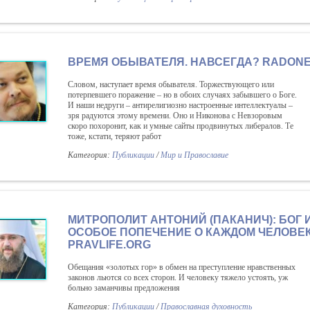
ВРЕМЯ ОБЫВАТЕЛЯ. НАВСЕГДА? RADONE
Словом, наступает время обывателя. Торжествующего или
потерпевшего поражение – но в обоих случаях забывшего о Боге.
И наши недруги – антирелигиозно настроенные интеллектуалы –
зря радуются этому времени. Оно и Никонова с Невзоровым
скоро похоронит, как и умные сайты продвинутых либералов. Те
тоже, кстати, теряют работ
Категория:
Публикации
/
Мир и Православие
МИТРОПОЛИТ АНТОНИЙ (ПАКАНИЧ): БОГ 
ОСОБОЕ ПОПЕЧЕНИЕ О КАЖДОМ ЧЕЛОВЕК
PRAVLIFE.ORG
Обещания «золотых гор» в обмен на преступление нравственных
законов льются со всех сторон. И человеку тяжело устоять, уж
больно заманчивы предложения
Категория:
Публикации
/
Православная духовность