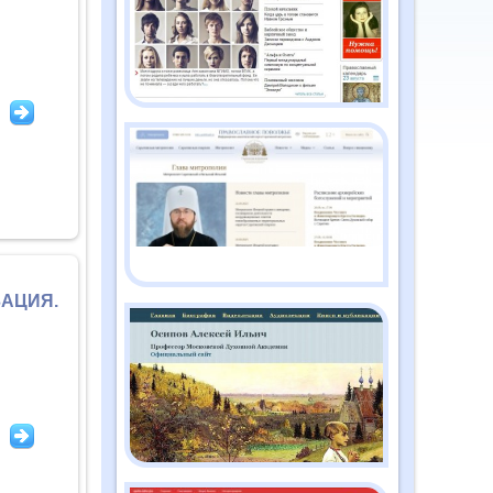
2026
Православный дайджест
"Душа" №2 (186)
февраль 2026
Православный дайджест
"Душа" №1 (185) январь
2026
АЦИЯ.
Православный дайджест
"Душа" №12 (184)
декабрь 2025
Православный дайджест
"Душа" №11 (183) ноябрь
2025