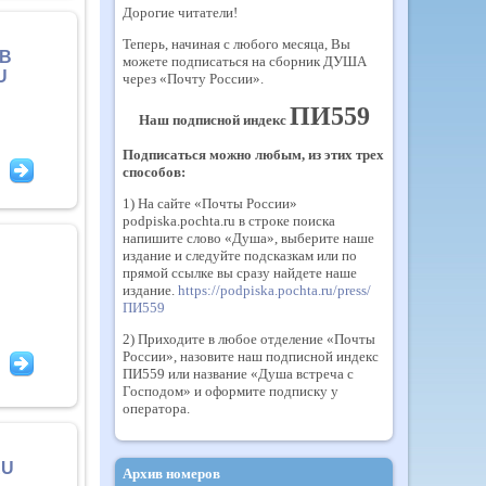
Дорогие читатели!
Теперь, начиная с любого месяца, Вы
 В
можете подписаться на сборник ДУША
U
через «Почту России».
ПИ559
Наш подписной индекс
Подписаться можно любым, из этих трех
способов:
1) На сайте «Почты России»
podpiska.pochta.ru в строке поиска
напишите слово «Душа», выберите наше
издание и следуйте подсказкам или по
прямой ссылке вы сразу найдете наше
издание.
https://podpiska.pochta.ru/press/
ПИ559
2) Приходите в любое отделение «Почты
России», назовите наш подписной индекс
ПИ559 или название «Душа встреча с
Господом» и оформите подписку у
оператора.
RU
Архив номеров