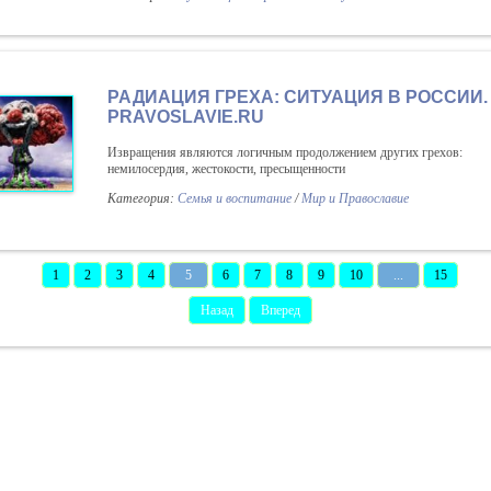
РАДИАЦИЯ ГРЕХА: СИТУАЦИЯ В РОССИИ.
PRAVOSLAVIE.RU
Извращения являются логичным продолжением других грехов:
немилосердия, жестокости, пресыщенности
Категория:
Семья и воспитание
/
Мир и Православие
1
2
3
4
5
6
7
8
9
10
...
15
Назад
Вперед