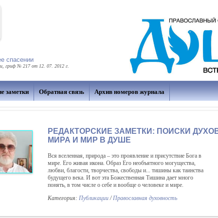
ее спасении
 гриф № 217 от 12. 07. 2012 г.
ие заметки
Обратная связь
Архив номеров журнала
РЕДАКТОРСКИЕ ЗАМЕТКИ: ПОИСКИ ДУХО
МИРА И МИР В ДУШЕ
Вся вселенная, природа – это проявление и присутствие Бога в
мире. Его живая икона. Образ Его необъятного могущества,
любви, благости, творчества, свободы и... тишины как таинства
будущего века. И вот эта Божественная Тишина дает много
понять, в том числе о себе и вообще о человеке и мире.
Категория:
Публикации
/
Православная духовность