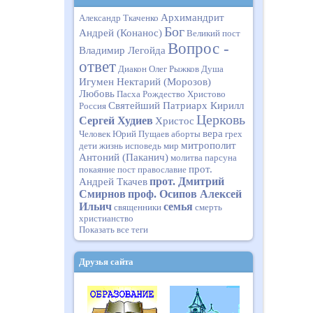
Архимандрит
Александр Ткаченко
Бог
Андрей (Конанос)
Великий пост
Вопрос -
Владимир Легойда
ответ
Диакон Олег Рыжков
Душа
Игумен Нектарий (Морозов)
Любовь
Пасха
Рождество Христово
Святейший Патриарх Кирилл
Россия
Церковь
Сергей Худиев
Христос
вера
Человек
Юрий Пущаев
аборты
грех
митрополит
дети
жизнь
исповедь
мир
Антоний (Паканич)
молитва
парсуна
прот.
покаяние
пост
православие
прот. Дмитрий
Андрей Ткачев
Смирнов
проф. Осипов Алексей
Ильич
семья
священники
смерть
христианство
Показать все теги
Друзья сайта