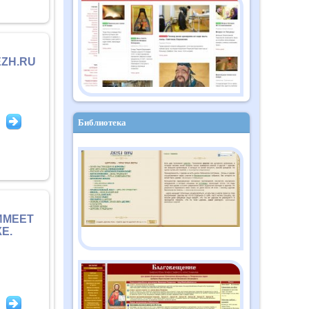
Православный дайджест
"Душа" №10 (182)
октябрь 2025
ZH.RU
Библиотека
ИМЕЕТ
Е.