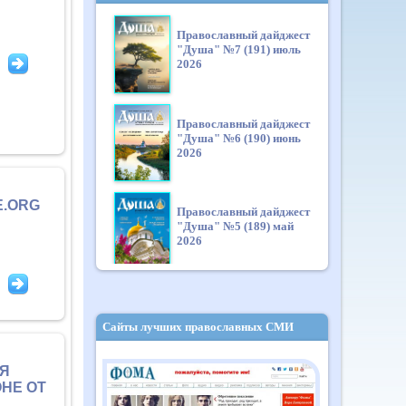
Православный дайджест
"Душа" №7 (191) июль
2026
Православный дайджест
"Душа" №6 (190) июнь
2026
E.ORG
Православный дайджест
"Душа" №5 (189) май
2026
Православный дайджест
"Душа" №4 (188) апрель
Сайты лучших православных СМИ
2026
НЯ
НЕ ОТ
Православный дайджест
"Душа" №3 (187) март