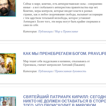
Сейчас в мире, конечно, есть антихристианские силы - совершенно
явные - а вот глобального антихристова правительства еще нет.
Конечно, меры контроля, которые вводят власти в разных
странах, как и любое сворачивание свободы, вызывает ассоциации
с тем царством тотальной несвободы, которое установит
Антихрист. Более того, эти меры могут быть крайне спорными и
сами по себе.
Категория:
Публикации
/
Мир и Православие
КАК МЫ ПРЕНЕБРЕГАЕМ БОГОМ. PRAVLIF
Мир тешит себя подделками и копиями, отказываясь от
Оригинала, считает митрополит Антоний (Паканич)
Категория:
Публикации
/
Православная духовность
СВЯТЕЙШИЙ ПАТРИАРХ КИРИЛЛ: СЕГОД
НИКТО НЕ ДОЛЖЕН ОСТАВАТЬСЯ В СТОРО
ТОГО, ЧТО ПРОИСХОДИТ В МИРОВОМ