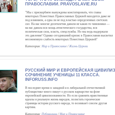
ПРАВОСЛАВИИ. PRAVOSLAVIE.RU
"Мы с прискорбием вынуждены констатировать, что главы
некоторых Поместных Православных Церквей находятся даже не
под влиянием, а едва ли не под властью определенных светских
сил. На нас многие десятилетия давили не какие-то чиновники —
на нас давила вся мощь атеистического государства, вся
политическая сила, власть, спецслужбы. Но мы ведь выдержали
это давление! Однако сегодняшний кризис в Православии высветил
несомненную слабость некоторых Поместных Церквей"
Категория:
Мир и Православие
/
Жизнь Церкви
РУССКИЙ МИР И ЕВРОПЕЙСКАЯ ЦИВИЛИЗ
СОЧИНЕНИЕ УЧЕНИЦЫ 11 КЛАССА.
INFORUSS.INFO
В последнее время в западной и в либеральной отечественной
публицистике много пишут о русском варварстве на фоне
европейской цивилизованности. Но если сравнить нравственные
идеалы и реальную жизнь народов, полистать героические
страницы истории русского народа, то возникает совсем другая
картина.
Категория:
Публикации
/
Мир и Православие