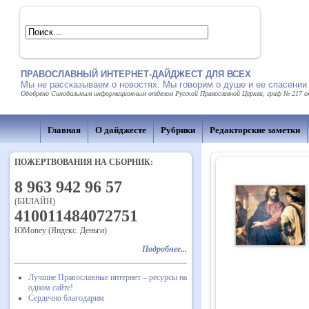
ПРАВОСЛАВНЫЙ ИНТЕРНЕТ-ДАЙДЖЕСТ ДЛЯ ВСЕХ
Мы не рассказываем о новостях. Мы говорим о душе и ее спасении
Одобрено Синодальным информационным отделом Русской Православной Церкви, гриф № 217 от 
Главная
О дайджесте
Рубрики
Редакторские заметки
ПОЖЕРТВОВАНИЯ НА СБОРНИК:
8 963 942 96 57
(БИЛАЙН)
410011484072751
ЮMoney (Яндекс. Деньги)
Подробнее...
Лучшие Православные интернет – ресурсы на
одном сайте!
Сердечно благодарим