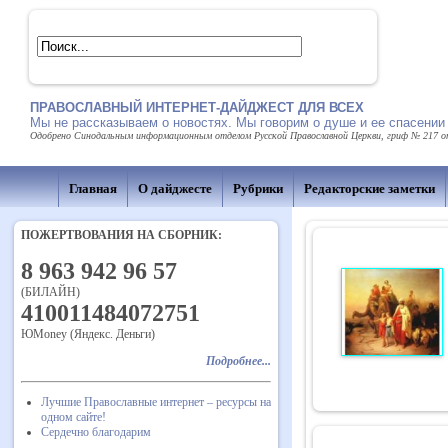
ПРАВОСЛАВНЫЙ ИНТЕРНЕТ-ДАЙДЖЕСТ ДЛЯ ВСЕХ
Мы не рассказываем о новостях. Мы говорим о душе и ее спасении
Одобрено Синодальным информационным отделом Русской Православной Церкви, гриф № 217 от 
Главная
О дайджесте
Рубрики
Редакторские заметки
ПОЖЕРТВОВАНИЯ НА СБОРНИК:
8 963 942 96 57
(БИЛАЙН)
410011484072751
ЮMoney (Яндекс. Деньги)
Подробнее...
Лучшие Православные интернет – ресурсы на
одном сайте!
Сердечно благодарим