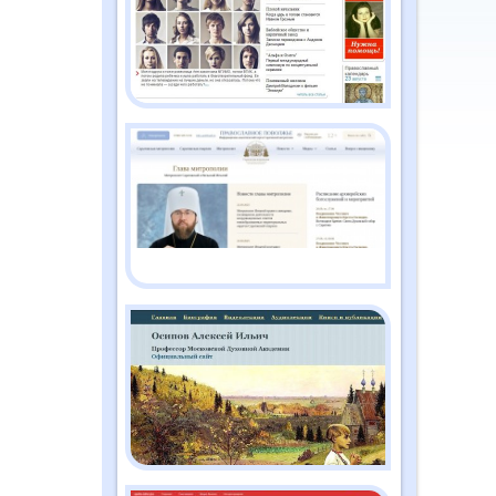
2026
Православный дайджест
"Душа" №2 (186)
февраль 2026
Православный дайджест
"Душа" №1 (185) январь
2026
Православный дайджест
"Душа" №12 (184)
декабрь 2025
Православный дайджест
"Душа" №11 (183) ноябрь
2025