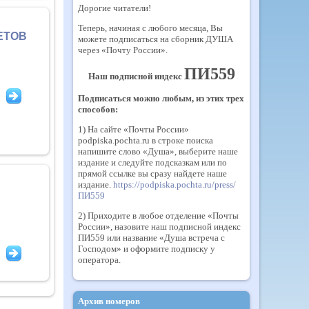
Дорогие читатели!
Теперь, начиная с любого месяца, Вы
ЕТОВ
можете подписаться на сборник ДУША
через «Почту России».
ПИ559
Наш подписной индекс
Подписаться можно любым, из этих трех
способов:
1) На сайте «Почты России»
podpiska.pochta.ru в строке поиска
напишите слово «Душа», выберите наше
издание и следуйте подсказкам или по
прямой ссылке вы сразу найдете наше
издание.
https://podpiska.pochta.ru/press/
ПИ559
2) Приходите в любое отделение «Почты
России», назовите наш подписной индекс
ПИ559 или название «Душа встреча с
Господом» и оформите подписку у
оператора.
Архив номеров