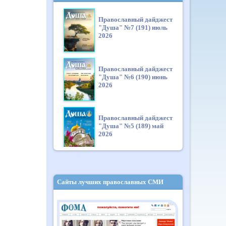
Православный дайджест
"Душа" №7 (191) июль
2026
Православный дайджест
"Душа" №6 (190) июнь
2026
Православный дайджест
"Душа" №5 (189) май
2026
Православный дайджест
"Душа" №4 (188) апрель
Сайты лучших православных СМИ
2026
Православный дайджест
"Душа" №3 (187) март