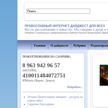
ПРАВОСЛАВНЫЙ ИНТЕРНЕТ-ДАЙДЖЕСТ ДЛЯ ВСЕХ
Мы не рассказываем о новостях. Мы говорим о душе и 
Одобрено Синодальным информационным отделом Русской Православной Церкви,
Главная
О дайджесте
Рубрики
Редакторск
ПОЖЕРТВОВАНИЯ НА СБОРНИК:
8 963 942 96 57
(БИЛАЙН)
410011484072751
ЮMoney (Яндекс. Деньги)
Подробнее...
Лучшие Православные интернет – ресурсы на
одном сайте!
Сердечно благодарим