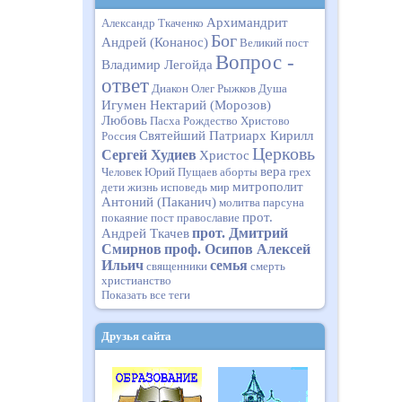
Архимандрит
Александр Ткаченко
Бог
Андрей (Конанос)
Великий пост
Вопрос -
Владимир Легойда
ответ
Диакон Олег Рыжков
Душа
Игумен Нектарий (Морозов)
Любовь
Пасха
Рождество Христово
Святейший Патриарх Кирилл
Россия
Церковь
Сергей Худиев
Христос
вера
Человек
Юрий Пущаев
аборты
грех
митрополит
дети
жизнь
исповедь
мир
Антоний (Паканич)
молитва
парсуна
прот.
покаяние
пост
православие
прот. Дмитрий
Андрей Ткачев
Смирнов
проф. Осипов Алексей
Ильич
семья
священники
смерть
христианство
Показать все теги
Друзья сайта