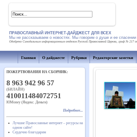
ПРАВОСЛАВНЫЙ ИНТЕРНЕТ-ДАЙДЖЕСТ ДЛЯ ВСЕХ
Мы не рассказываем о новостях. Мы говорим о душе и ее спасении
Одобрено Синодальным информационным отделом Русской Православной Церкви, гриф № 217 от 
Главная
О дайджесте
Рубрики
Редакторские заметки
ПОЖЕРТВОВАНИЯ НА СБОРНИК:
8 963 942 96 57
(БИЛАЙН)
410011484072751
ЮMoney (Яндекс. Деньги)
Подробнее...
Лучшие Православные интернет – ресурсы на
одном сайте!
Сердечно благодарим