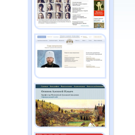
2026
Православный дайджест
"Душа" №2 (186)
февраль 2026
Православный дайджест
"Душа" №1 (185) январь
2026
Православный дайджест
"Душа" №12 (184)
декабрь 2025
Православный дайджест
"Душа" №11 (183) ноябрь
2025