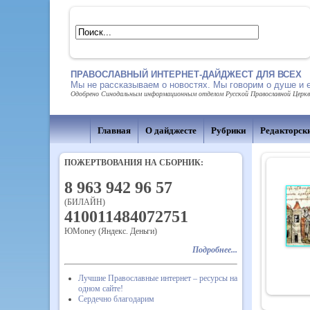
ПРАВОСЛАВНЫЙ ИНТЕРНЕТ-ДАЙДЖЕСТ ДЛЯ ВСЕХ
Мы не рассказываем о новостях. Мы говорим о душе и 
Одобрено Синодальным информационным отделом Русской Православной Церкви,
Главная
О дайджесте
Рубрики
Редакторск
ПОЖЕРТВОВАНИЯ НА СБОРНИК:
8 963 942 96 57
(БИЛАЙН)
410011484072751
ЮMoney (Яндекс. Деньги)
Подробнее...
Лучшие Православные интернет – ресурсы на
одном сайте!
Сердечно благодарим