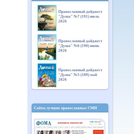
Православный дайджест
"Душа" №7 (191) июль
2026
Православный дайджест
"Душа" №6 (190) июнь
2026
Православный дайджест
"Душа" №5 (189) май
2026
Православный дайджест
"Душа" №4 (188) апрель
Сайты лучших православных СМИ
2026
Православный дайджест
"Душа" №3 (187) март