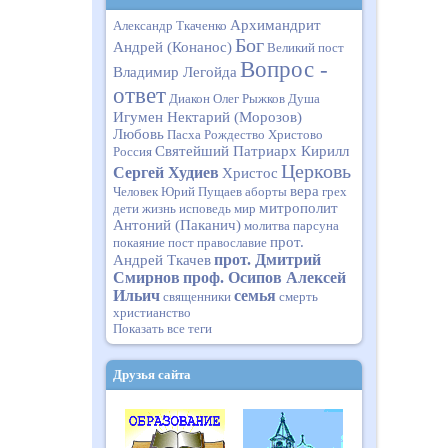
Архимандрит
Александр Ткаченко
Бог
Андрей (Конанос)
Великий пост
Вопрос -
Владимир Легойда
ответ
Диакон Олег Рыжков
Душа
Игумен Нектарий (Морозов)
Любовь
Пасха
Рождество Христово
Святейший Патриарх Кирилл
Россия
Церковь
Сергей Худиев
Христос
вера
Человек
Юрий Пущаев
аборты
грех
митрополит
дети
жизнь
исповедь
мир
Антоний (Паканич)
молитва
парсуна
прот.
покаяние
пост
православие
прот. Дмитрий
Андрей Ткачев
Смирнов
проф. Осипов Алексей
Ильич
семья
священники
смерть
христианство
Показать все теги
Друзья сайта