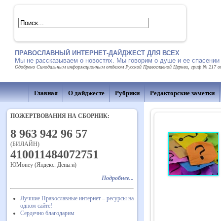
ПРАВОСЛАВНЫЙ ИНТЕРНЕТ-ДАЙДЖЕСТ ДЛЯ ВСЕХ
Мы не рассказываем о новостях. Мы говорим о душе и ее спасении
Одобрено Синодальным информационным отделом Русской Православной Церкви, гриф № 217 от 
Главная
О дайджесте
Рубрики
Редакторские заметки
ПОЖЕРТВОВАНИЯ НА СБОРНИК:
8 963 942 96 57
(БИЛАЙН)
410011484072751
ЮMoney (Яндекс. Деньги)
Подробнее...
Лучшие Православные интернет – ресурсы на
одном сайте!
Сердечно благодарим