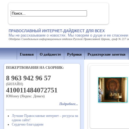
ПРАВОСЛАВНЫЙ ИНТЕРНЕТ-ДАЙДЖЕСТ ДЛЯ ВСЕХ
Мы не рассказываем о новостях. Мы говорим о душе и ее спасении
Одобрено Синодальным информационным отделом Русской Православной Церкви, гриф № 217 от 
Главная
О дайджесте
Рубрики
Редакторские заметки
ПОЖЕРТВОВАНИЯ НА СБОРНИК:
8 963 942 96 57
(БИЛАЙН)
410011484072751
ЮMoney (Яндекс. Деньги)
Подробнее...
Лучшие Православные интернет – ресурсы на
одном сайте!
Сердечно благодарим