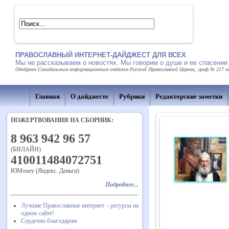
ПРАВОСЛАВНЫЙ ИНТЕРНЕТ-ДАЙДЖЕСТ ДЛЯ ВСЕХ
Мы не рассказываем о новостях. Мы говорим о душе и ее спасении
Одобрено Синодальным информационным отделом Русской Православной Церкви, гриф № 217 от 
Главная
О дайджесте
Рубрики
Редакторские заметки
ПОЖЕРТВОВАНИЯ НА СБОРНИК:
8 963 942 96 57
(БИЛАЙН)
410011484072751
ЮMoney (Яндекс. Деньги)
Подробнее...
Лучшие Православные интернет – ресурсы на
одном сайте!
Сердечно благодарим