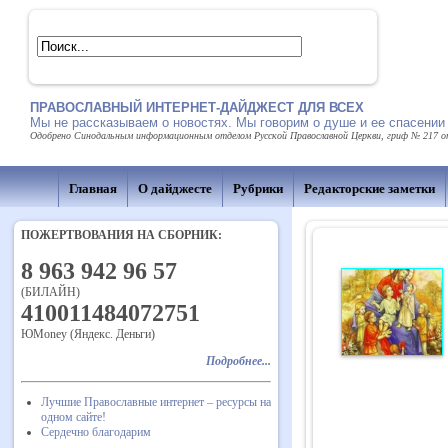
ПРАВОСЛАВНЫЙ ИНТЕРНЕТ-ДАЙДЖЕСТ ДЛЯ ВСЕХ
Мы не рассказываем о новостях. Мы говорим о душе и ее спасении
Одобрено Синодальным информационным отделом Русской Православной Церкви, гриф № 217 от 
Главная
О дайджесте
Рубрики
Редакторские заметки
ПОЖЕРТВОВАНИЯ НА СБОРНИК:
8 963 942 96 57
(БИЛАЙН)
410011484072751
ЮMoney (Яндекс. Деньги)
Подробнее...
Лучшие Православные интернет – ресурсы на
одном сайте!
Сердечно благодарим