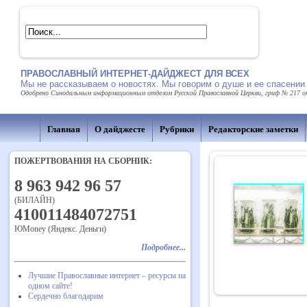
ПРАВОСЛАВНЫЙ ИНТЕРНЕТ-ДАЙДЖЕСТ ДЛЯ ВСЕХ
Мы не рассказываем о новостях. Мы говорим о душе и ее спасении
Одобрено Синодальным информационным отделом Русской Православной Церкви, гриф № 217 от 
Главная
О дайджесте
Рубрики
Редакторские заметки
ПОЖЕРТВОВАНИЯ НА СБОРНИК:
8 963 942 96 57
(БИЛАЙН)
410011484072751
ЮMoney (Яндекс. Деньги)
Подробнее...
Лучшие Православные интернет – ресурсы на
одном сайте!
Сердечно благодарим