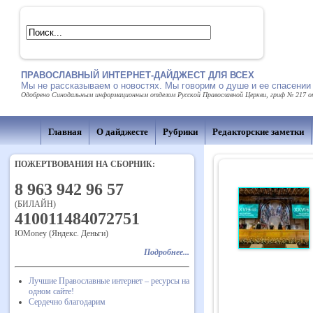
ПРАВОСЛАВНЫЙ ИНТЕРНЕТ-ДАЙДЖЕСТ ДЛЯ ВСЕХ
Мы не рассказываем о новостях. Мы говорим о душе и ее спасении
Одобрено Синодальным информационным отделом Русской Православной Церкви, гриф № 217 от 
Главная
О дайджесте
Рубрики
Редакторские заметки
ПОЖЕРТВОВАНИЯ НА СБОРНИК:
8 963 942 96 57
(БИЛАЙН)
410011484072751
ЮMoney (Яндекс. Деньги)
Подробнее...
Лучшие Православные интернет – ресурсы на
одном сайте!
Сердечно благодарим