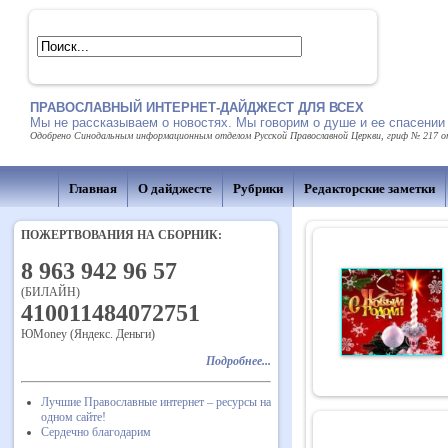
ПРАВОСЛАВНЫЙ ИНТЕРНЕТ-ДАЙДЖЕСТ ДЛЯ ВСЕХ
Мы не рассказываем о новостях. Мы говорим о душе и ее спасении
Одобрено Синодальным информационным отделом Русской Православной Церкви, гриф № 217 от 
Главная
О дайджесте
Рубрики
Редакторские заметки
ПОЖЕРТВОВАНИЯ НА СБОРНИК:
8 963 942 96 57
(БИЛАЙН)
410011484072751
ЮMoney (Яндекс. Деньги)
Подробнее...
Лучшие Православные интернет – ресурсы на
одном сайте!
Сердечно благодарим