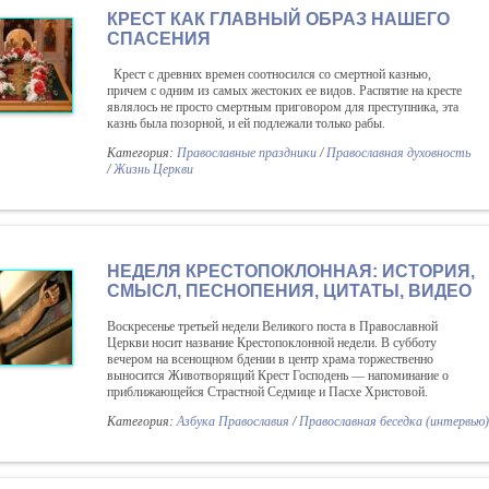
КРЕСТ КАК ГЛАВНЫЙ ОБРАЗ НАШЕГО
СПАСЕНИЯ
Крест с древних времен соотносился со смертной казнью,
причем с одним из самых жестоких ее видов. Распятие на кресте
являлось не просто смертным приговором для преступника, эта
казнь была позорной, и ей подлежали только рабы.
Категория:
Православные праздники
/
Православная духовность
/
Жизнь Церкви
НЕДЕЛЯ КРЕСТОПОКЛОННАЯ: ИСТОРИЯ,
СМЫСЛ, ПЕСНОПЕНИЯ, ЦИТАТЫ, ВИДЕО
Воскресенье третьей недели Великого поста в Православной
Церкви носит название Крестопоклонной недели. В cубботу
вечером на всенощном бдении в центр храма торжественно
выносится Животворящий Крест Господень — напоминание о
приближающейся Страстной Седмице и Пасхе Христовой.
Категория:
Азбука Православия
/
Православная беседка (интервью)