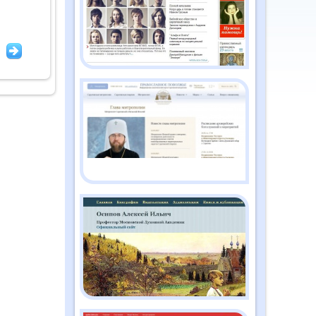
2026
Православный дайджест
"Душа" №2 (186)
февраль 2026
Православный дайджест
"Душа" №1 (185) январь
2026
Православный дайджест
"Душа" №12 (184)
декабрь 2025
Православный дайджест
"Душа" №11 (183) ноябрь
2025