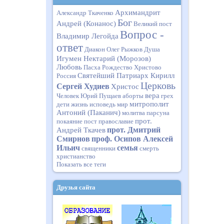
Архимандрит
Александр Ткаченко
Бог
Андрей (Конанос)
Великий пост
Вопрос -
Владимир Легойда
ответ
Диакон Олег Рыжков
Душа
Игумен Нектарий (Морозов)
Любовь
Пасха
Рождество Христово
Святейший Патриарх Кирилл
Россия
Церковь
Сергей Худиев
Христос
вера
Человек
Юрий Пущаев
аборты
грех
митрополит
дети
жизнь
исповедь
мир
Антоний (Паканич)
молитва
парсуна
прот.
покаяние
пост
православие
прот. Дмитрий
Андрей Ткачев
Смирнов
проф. Осипов Алексей
Ильич
семья
священники
смерть
христианство
Показать все теги
Друзья сайта