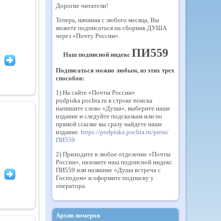
Дорогие читатели!
Теперь, начиная с любого месяца, Вы
можете подписаться на сборник ДУША
через «Почту России».
ПИ559
Наш подписной индекс
Подписаться можно любым, из этих трех
способов:
1) На сайте «Почты России»
podpiska.pochta.ru в строке поиска
напишите слово «Душа», выберите наше
издание и следуйте подсказкам или по
прямой ссылке вы сразу найдете наше
издание.
https://podpiska.pochta.ru/press/
ПИ559
2) Приходите в любое отделение «Почты
России», назовите наш подписной индекс
ПИ559 или название «Душа встреча с
Господом» и оформите подписку у
оператора.
Архив номеров