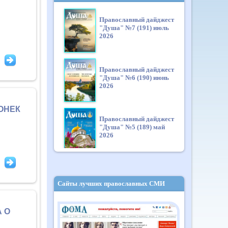
Православный дайджест
"Душа" №7 (191) июль
2026
Православный дайджест
"Душа" №6 (190) июнь
2026
ОНЕК
Православный дайджест
"Душа" №5 (189) май
2026
Православный дайджест
"Душа" №4 (188) апрель
Сайты лучших православных СМИ
2026
 О
Православный дайджест
"Душа" №3 (187) март