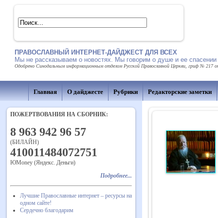
ПРАВОСЛАВНЫЙ ИНТЕРНЕТ-ДАЙДЖЕСТ ДЛЯ ВСЕХ
Мы не рассказываем о новостях. Мы говорим о душе и ее спасении
Одобрено Синодальным информационным отделом Русской Православной Церкви, гриф № 217 от 
Главная
О дайджесте
Рубрики
Редакторские заметки
ПОЖЕРТВОВАНИЯ НА СБОРНИК:
8 963 942 96 57
(БИЛАЙН)
410011484072751
ЮMoney (Яндекс. Деньги)
Подробнее...
Лучшие Православные интернет – ресурсы на
одном сайте!
Сердечно благодарим