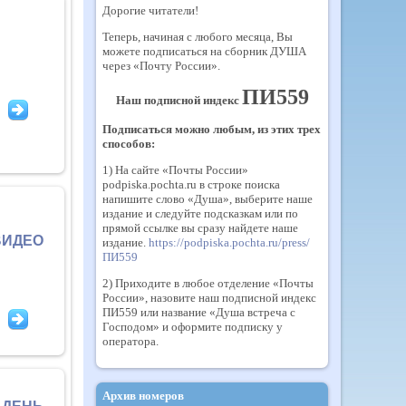
Дорогие читатели!
Теперь, начиная с любого месяца, Вы
можете подписаться на сборник ДУША
через «Почту России».
ПИ559
Наш подписной индекс
Подписаться можно любым, из этих трех
способов:
1) На сайте «Почты России»
podpiska.pochta.ru в строке поиска
напишите слово «Душа», выберите наше
издание и следуйте подсказкам или по
прямой ссылке вы сразу найдете наше
ВИДЕО
издание.
https://podpiska.pochta.ru/press/
ПИ559
2) Приходите в любое отделение «Почты
России», назовите наш подписной индекс
ПИ559 или название «Душа встреча с
Господом» и оформите подписку у
оператора.
Архив номеров