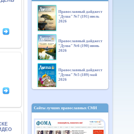
 ДЕНЬ
Православный дайджест
"Душа" №7 (191) июль
2026
Православный дайджест
"Душа" №6 (190) июнь
2026
Православный дайджест
"Душа" №5 (189) май
2026
Православный дайджест
"Душа" №4 (188) апрель
Сайты лучших православных СМИ
2026
СКЕ
ИДЕО
Православный дайджест
"Душа" №3 (187) март