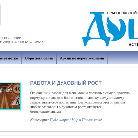
ее спасении
 гриф № 217 от 12. 07. 2012 г.
ие заметки
Обратная связь
Архив номеров журнала
РАБОТА И ДУХОВНЫЙ РОСТ
Отношение к работе для меня можно уложить в самую простую
норму христианского благочестия: человеку следует самому
зарабатывать себе пропитание. Без исполнения этого правила
любые разговоры о духовном росте окажутся
безосновательными.
Категория:
Публикации
/
Мир и Православие