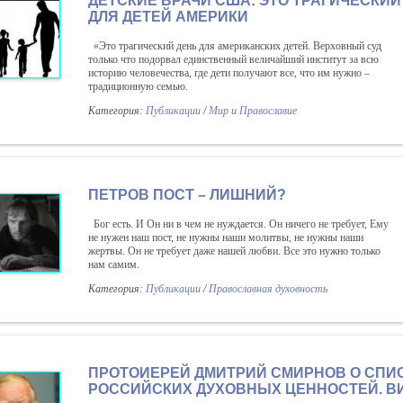
ДЕТСКИЕ ВРАЧИ США: ЭТО ТРАГИЧЕСКИЙ
ДЛЯ ДЕТЕЙ АМЕРИКИ
«Это трагический день для американских детей. Верховный суд
только что подорвал единственный величайший институт за всю
историю человечества, где дети получают все, что им нужно –
традиционную семью.
Категория:
Публикации
/
Мир и Православие
ПЕТРОВ ПОСТ – ЛИШНИЙ?
Бог есть. И Он ни в чем не нуждается. Он ничего не требует, Ему
не нужен наш пост, не нужны наши молитвы, не нужны наши
жертвы. Он не требует даже нашей любви. Все это нужно только
нам самим.
Категория:
Публикации
/
Православная духовность
ПРОТОИЕРЕЙ ДМИТРИЙ СМИРНОВ О СПИ
РОССИЙСКИХ ДУХОВНЫХ ЦЕННОСТЕЙ. В