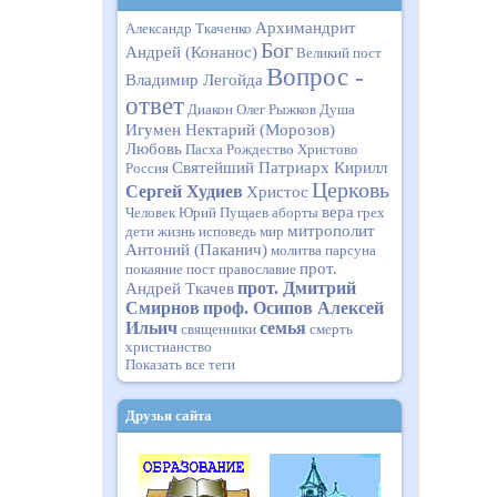
Архимандрит
Александр Ткаченко
Бог
Андрей (Конанос)
Великий пост
Вопрос -
Владимир Легойда
ответ
Диакон Олег Рыжков
Душа
Игумен Нектарий (Морозов)
Любовь
Пасха
Рождество Христово
Святейший Патриарх Кирилл
Россия
Церковь
Сергей Худиев
Христос
вера
Человек
Юрий Пущаев
аборты
грех
митрополит
дети
жизнь
исповедь
мир
Антоний (Паканич)
молитва
парсуна
прот.
покаяние
пост
православие
прот. Дмитрий
Андрей Ткачев
Смирнов
проф. Осипов Алексей
Ильич
семья
священники
смерть
христианство
Показать все теги
Друзья сайта