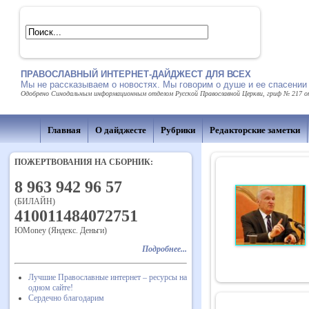
ПРАВОСЛАВНЫЙ ИНТЕРНЕТ-ДАЙДЖЕСТ ДЛЯ ВСЕХ
Мы не рассказываем о новостях. Мы говорим о душе и ее спасении
Одобрено Синодальным информационным отделом Русской Православной Церкви, гриф № 217 от 
Главная
О дайджесте
Рубрики
Редакторские заметки
ПОЖЕРТВОВАНИЯ НА СБОРНИК:
8 963 942 96 57
(БИЛАЙН)
410011484072751
ЮMoney (Яндекс. Деньги)
Подробнее...
Лучшие Православные интернет – ресурсы на
одном сайте!
Сердечно благодарим