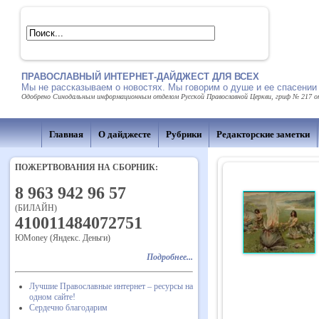
ПРАВОСЛАВНЫЙ ИНТЕРНЕТ-ДАЙДЖЕСТ ДЛЯ ВСЕХ
Мы не рассказываем о новостях. Мы говорим о душе и ее спасении
Одобрено Синодальным информационным отделом Русской Православной Церкви, гриф № 217 от 
Главная
О дайджесте
Рубрики
Редакторские заметки
ПОЖЕРТВОВАНИЯ НА СБОРНИК:
8 963 942 96 57
(БИЛАЙН)
410011484072751
ЮMoney (Яндекс. Деньги)
Подробнее...
Лучшие Православные интернет – ресурсы на
одном сайте!
Сердечно благодарим