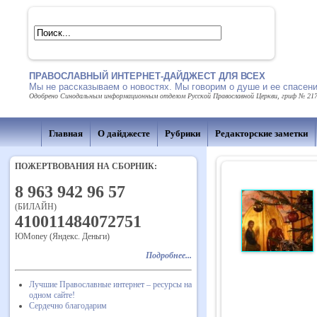
ПРАВОСЛАВНЫЙ ИНТЕРНЕТ-ДАЙДЖЕСТ ДЛЯ ВСЕХ
Мы не рассказываем о новостях. Мы говорим о душе и ее спасен
Одобрено Синодальным информационным отделом Русской Православной Церкви, гриф № 217 о
Главная
О дайджесте
Рубрики
Редакторские заметки
ПОЖЕРТВОВАНИЯ НА СБОРНИК:
8 963 942 96 57
(БИЛАЙН)
410011484072751
ЮMoney (Яндекс. Деньги)
Подробнее...
Лучшие Православные интернет – ресурсы на
одном сайте!
Сердечно благодарим