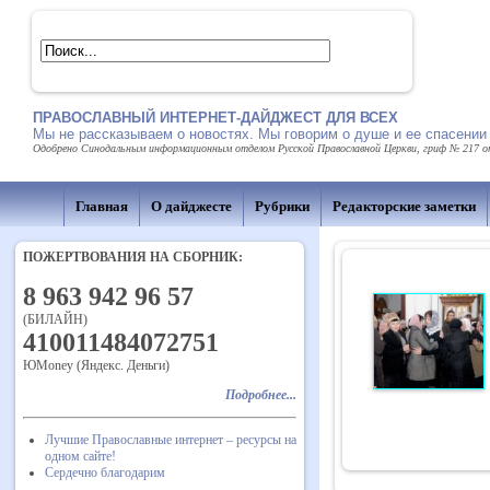
ПРАВОСЛАВНЫЙ ИНТЕРНЕТ-ДАЙДЖЕСТ ДЛЯ ВСЕХ
Мы не рассказываем о новостях. Мы говорим о душе и ее спасении
Одобрено Синодальным информационным отделом Русской Православной Церкви, гриф № 217 от 
Главная
О дайджесте
Рубрики
Редакторские заметки
ПОЖЕРТВОВАНИЯ НА СБОРНИК:
8 963 942 96 57
(БИЛАЙН)
410011484072751
ЮMoney (Яндекс. Деньги)
Подробнее...
Лучшие Православные интернет – ресурсы на
одном сайте!
Сердечно благодарим