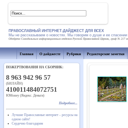
ПРАВОСЛАВНЫЙ ИНТЕРНЕТ-ДАЙДЖЕСТ ДЛЯ ВСЕХ
Мы не рассказываем о новостях. Мы говорим о душе и ее спасении
Одобрено Синодальным информационным отделом Русской Православной Церкви, гриф № 217 от 
Главная
О дайджесте
Рубрики
Редакторские заметки
ПОЖЕРТВОВАНИЯ НА СБОРНИК:
8 963 942 96 57
(БИЛАЙН)
410011484072751
ЮMoney (Яндекс. Деньги)
Подробнее...
Лучшие Православные интернет – ресурсы на
одном сайте!
Сердечно благодарим