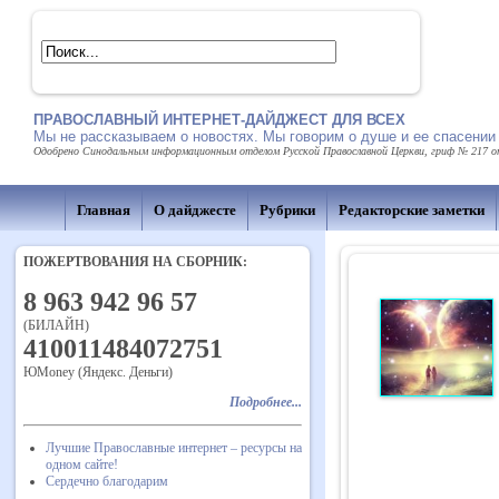
ПРАВОСЛАВНЫЙ ИНТЕРНЕТ-ДАЙДЖЕСТ ДЛЯ ВСЕХ
Мы не рассказываем о новостях. Мы говорим о душе и ее спасении
Одобрено Синодальным информационным отделом Русской Православной Церкви, гриф № 217 от 
Главная
О дайджесте
Рубрики
Редакторские заметки
ПОЖЕРТВОВАНИЯ НА СБОРНИК:
8 963 942 96 57
(БИЛАЙН)
410011484072751
ЮMoney (Яндекс. Деньги)
Подробнее...
Лучшие Православные интернет – ресурсы на
одном сайте!
Сердечно благодарим