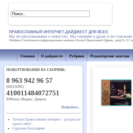
ПРАВОСЛАВНЫЙ ИНТЕРНЕТ-ДАЙДЖЕСТ ДЛЯ ВСЕХ
Мы не рассказываем о новостях. Мы говорим о душе и ее спасении
Одобрено Синодальным информационным отделом Русской Православной Церкви, гриф № 217 от 
Главная
О дайджесте
Рубрики
Редакторские заметки
ПОЖЕРТВОВАНИЯ НА СБОРНИК:
8 963 942 96 57
(БИЛАЙН)
410011484072751
ЮMoney (Яндекс. Деньги)
Подробнее...
Лучшие Православные интернет – ресурсы на
одном сайте!
Сердечно благодарим