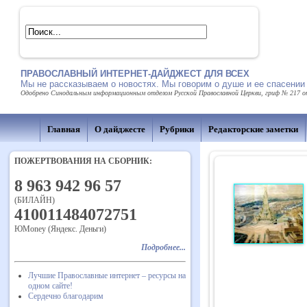
ПРАВОСЛАВНЫЙ ИНТЕРНЕТ-ДАЙДЖЕСТ ДЛЯ ВСЕХ
Мы не рассказываем о новостях. Мы говорим о душе и ее спасении
Одобрено Синодальным информационным отделом Русской Православной Церкви, гриф № 217 от 
Главная
О дайджесте
Рубрики
Редакторские заметки
ПОЖЕРТВОВАНИЯ НА СБОРНИК:
8 963 942 96 57
(БИЛАЙН)
410011484072751
ЮMoney (Яндекс. Деньги)
Подробнее...
Лучшие Православные интернет – ресурсы на
одном сайте!
Сердечно благодарим