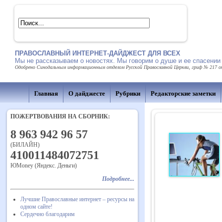
ПРАВОСЛАВНЫЙ ИНТЕРНЕТ-ДАЙДЖЕСТ ДЛЯ ВСЕХ
Мы не рассказываем о новостях. Мы говорим о душе и ее спасении
Одобрено Синодальным информационным отделом Русской Православной Церкви, гриф № 217 от 
Главная
О дайджесте
Рубрики
Редакторские заметки
ПОЖЕРТВОВАНИЯ НА СБОРНИК:
8 963 942 96 57
(БИЛАЙН)
410011484072751
ЮMoney (Яндекс. Деньги)
Подробнее...
Лучшие Православные интернет – ресурсы на
одном сайте!
Сердечно благодарим