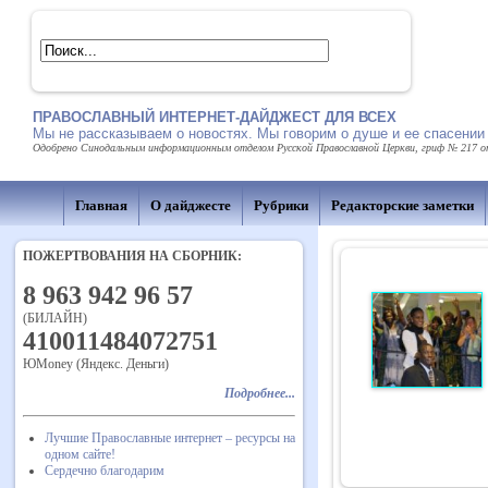
ПРАВОСЛАВНЫЙ ИНТЕРНЕТ-ДАЙДЖЕСТ ДЛЯ ВСЕХ
Мы не рассказываем о новостях. Мы говорим о душе и ее спасении
Одобрено Синодальным информационным отделом Русской Православной Церкви, гриф № 217 от 
Главная
О дайджесте
Рубрики
Редакторские заметки
ПОЖЕРТВОВАНИЯ НА СБОРНИК:
8 963 942 96 57
(БИЛАЙН)
410011484072751
ЮMoney (Яндекс. Деньги)
Подробнее...
Лучшие Православные интернет – ресурсы на
одном сайте!
Сердечно благодарим